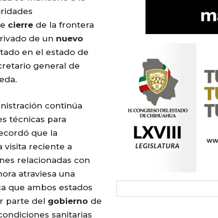
oridades
te
cierre
de la frontera
erivado de un
nuevo
tado en el estado de
ecretario general de
jeda.
nistración continúa
es técnicas para
recordó que la
visita reciente a
nes relacionadas con
ora atraviesa una
usca que ambos estados
r parte del
gobierno
de
condiciones sanitarias