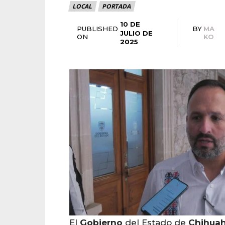
LOCAL
PORTADA
10 DE
PUBLISHED
BY
MA
JULIO DE
ON
KO
2025
El
Gobierno
del Estado de
Chihua