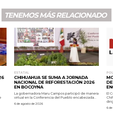
TENEMOS MÁS RELACIONADO
ESTATAL
POL
26
CHIHUAHUA SE SUMA A JORNADA
MO
NACIONAL DE REFORESTACIÓN 2026
DE
EN BOCOYNA
EN
La gobernadora Maru Campos participó de manera
El 
e
virtual en la Conferencia del Pueblo encabezada...
Chi
diri
6 de agosto de 2026
6 de