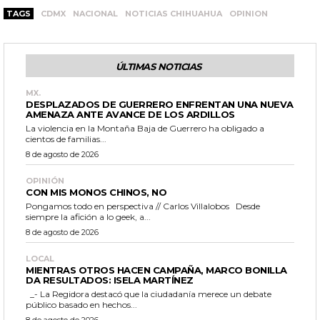
TAGS
CDMX
NACIONAL
NOTICIAS CHIHUAHUA
OPINION
ÚLTIMAS NOTICIAS
MX.
DESPLAZADOS DE GUERRERO ENFRENTAN UNA NUEVA
AMENAZA ANTE AVANCE DE LOS ARDILLOS
La violencia en la Montaña Baja de Guerrero ha obligado a
cientos de familias...
8 de agosto de 2026
OPINIÓN
CON MIS MONOS CHINOS, NO
Pongamos todo en perspectiva // Carlos Villalobos Desde
siempre la afición a lo geek, a...
8 de agosto de 2026
LOCAL
MIENTRAS OTROS HACEN CAMPAÑA, MARCO BONILLA
DA RESULTADOS: ISELA MARTÍNEZ
_- La Regidora destacó que la ciudadanía merece un debate
público basado en hechos...
8 de agosto de 2026