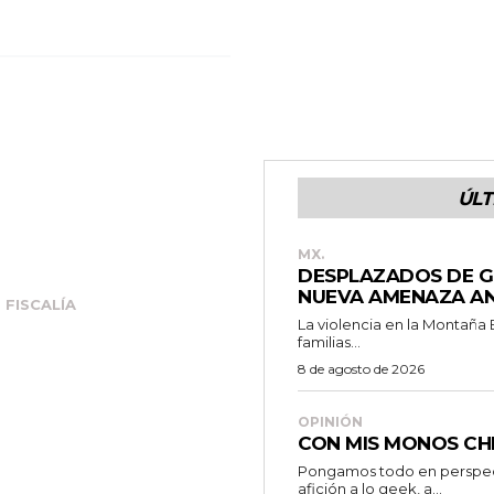
ÚLT
MX.
DESPLAZADOS DE G
NUEVA AMENAZA AN
FISCALÍA
La violencia en la Montaña
familias...
8 de agosto de 2026
OPINIÓN
CON MIS MONOS CH
Pongamos todo en perspecti
afición a lo geek, a...