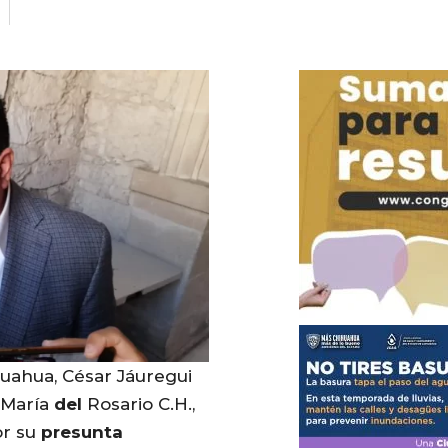
uahua, César Jáuregui
María
del
Rosario C.H.,
or su
presunta