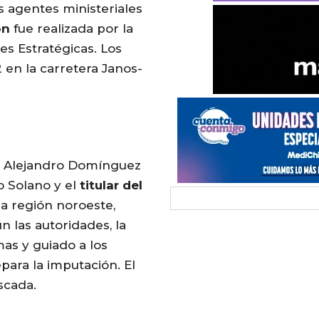
s agentes ministeriales
ón
fue realizada por la
es Estratégicas. Los
 en la carretera Janos-
e Alejandro Domínguez
o Solano y el
titular
del
la región noroeste,
 las autoridades, la
mas y guiado a los
epara la imputación. El
scada.