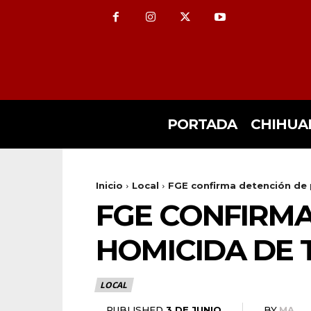
PORTADA
CHIHUA
Inicio
Local
FGE confirma detención de p
FGE CONFIRMA
HOMICIDA DE 
LOCAL
3 DE JUNIO
PUBLISHED
BY
MA