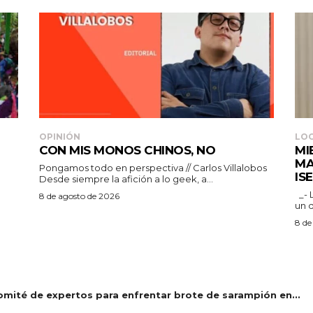
OPINIÓN
LO
CON MIS MONOS CHINOS, NO
MI
MA
Pongamos todo en perspectiva // Carlos Villalobos
IS
Desde siempre la afición a lo geek, a...
_- La Regidora destacó que la ciudadanía merece
8 de agosto de 2026
un 
8 de