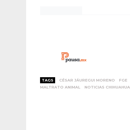
Noticias Chihuahua
TAGS
CÉSAR JÁUREGUI MORENO
FGE
MALTRATO ANIMAL
NOTICIAS CHIHUAHUA