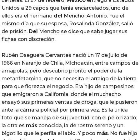
certeras. El 27 de febrero,
México
entregó a Estados
Unidos a 29 capos que tenía encarcelados, uno de
ellos era el hermano
del
Mencho, Antonio. Fue el
mismo día que su esposa, Rosalinda González, salió
de prisión.
Del
Mencho se dice que sabe jugar sus
fichas con discreción.
Rubén Oseguera Cervantes nació un 17 de julio de
1966 en Naranjo de Chila, Michoacán, entre campos de
amapolas, pero descubrió pronto el poder de la
metanfetamina, que no necesita el arraigo de la tierra
para que florezca el negocio. Era hijo de campesinos
que emigraron a California, donde el muchacho
ensayó sus primeras ventas de droga, que le pusieron
ante la cámara policial por primera vez. Es la única
foto que se maneja de su juventud, con el pelo rizado;
la otra es
más
conocida, la de rostro sereno y un
bigotillo que le perfila el labio. Y poco
más
. No fue hijo