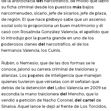
de la aristocracia
del
narcotráfico, de modo que labró
su ficha criminal desde los puestos
más
bajos:
narcomenudeo, sicario, jefe de sicarios, jefe de plaza,
de región. El que nace plebeyo sabe que un ascenso
social solo lo proporciona un buen matrimonio y él
casó con Rosalinda González Valencia, el apellido que
lo introdujo por la puerta grande en uno de los
poderosos clanes
del
narcotráfico, el de los
hermanos Valencia, los Cuinis.
Rubén, o Nemesio, que de las dos formas se le
conoce, jalonó su carrera criminal de traiciones y
alianzas. Los papeles de inteligencia que manejan
quienes tuvieron que vérselas con él señalan que
detrás de la detención
del
Lobo Valencia en 2009 se
escondía la mano traicionera
del
Mencho, que lo
vendió a petición de Nacho Coronel,
del
cartel
de
Sinaloa. Aquel lance le dejó al frente de Los Torcidos,