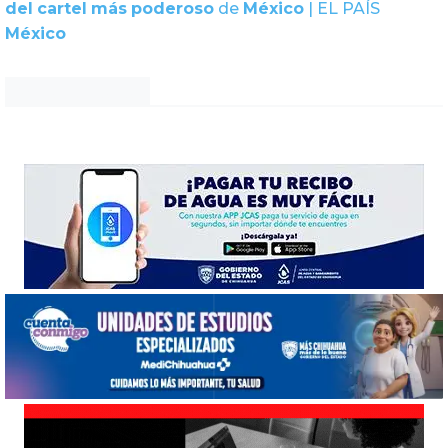
del
cartel
más
poderoso
de
México
| EL PAÍS
México
Noticias Chihuahua