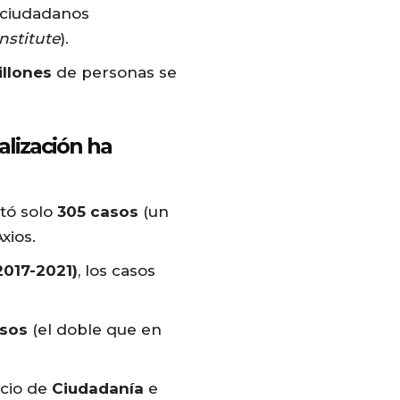
ciudadanos
nstitute
).
illones
de personas se
lización ha
ntó solo
305 casos
(un
Axios.
2017-2021)
, los casos
asos
(el doble que en
vicio de
Ciudadanía
e