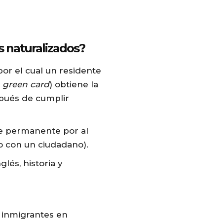
os
naturalizados
?
or el cual un residente
a
green card
) obtiene la
pués de cumplir
te permanente por al
do con un ciudadano).
lés, historia y
inmigrantes en