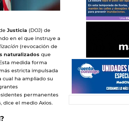
de
Justicia
(DOJ) de
do en el que instruye a
ización
(revocación de
s
naturalizados
que
 Esta medida forma
 más estricta impulsada
a cual ha ampliado su
grantes
esidentes permanentes
s
, dice el medio Axios.
n?