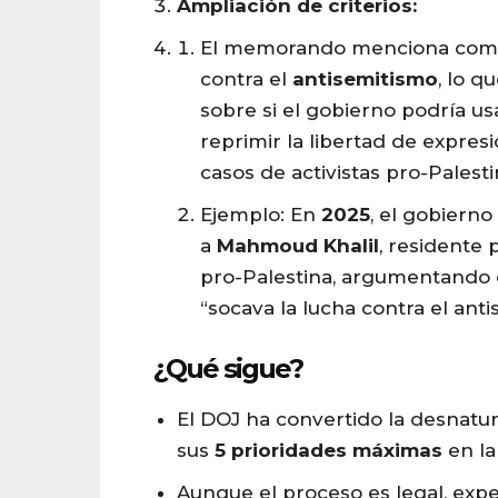
Ampliación de criterios:
El memorando menciona como j
contra el
antisemitismo
, lo q
sobre si el gobierno podría u
reprimir la libertad de expres
casos de activistas pro-Palesti
Ejemplo: En
2025
, el gobierno
a
Mahmoud Khalil
, residente 
pro-Palestina, argumentando 
“socava la lucha contra el anti
¿Qué sigue?
El DOJ ha convertido la desnatur
sus
5 prioridades máximas
en la 
Aunque el proceso es legal, expe