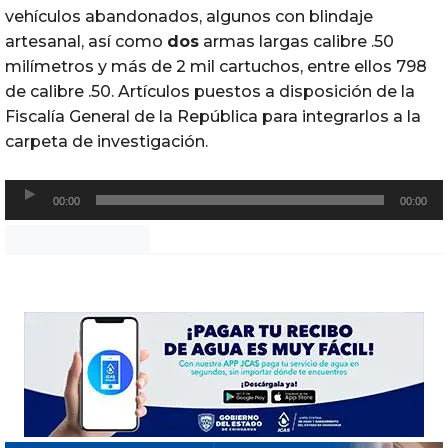
vehículos abandonados, algunos con blindaje
artesanal, así como
dos
armas largas calibre .50
milímetros y más de 2 mil cartuchos, entre ellos 798
de calibre .50. Artículos puestos a disposición de la
Fiscalía General de la República para integrarlos a la
carpeta de investigación.
R
00:00
00:00
e
p
Noticias Chihuahua
r
o
d
u
c
t
o
r