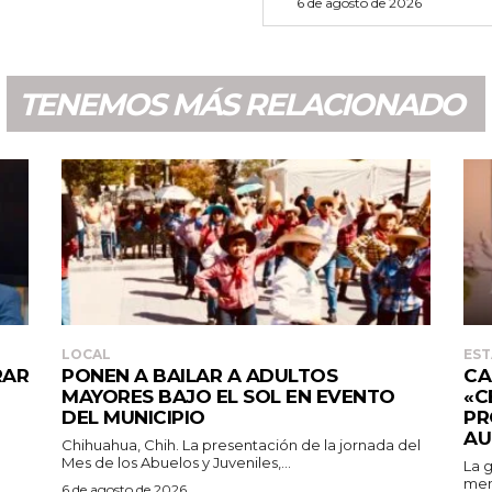
6 de agosto de 2026
TENEMOS MÁS RELACIONADO
LOCAL
EST
RAR
PONEN A BAILAR A ADULTOS
CA
MAYORES BAJO EL SOL EN EVENTO
«C
DEL MUNICIPIO
PR
AU
Chihuahua, Chih. La presentación de la jornada del
Mes de los Abuelos y Juveniles,...
La 
men
6 de agosto de 2026