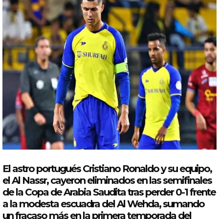
El astro portugués
Cristiano
Ronaldo
y su equipo,
el Al
Nassr
, cayeron
eliminados
en las semifinales
de la
Copa
de
Arabia
Saudita
tras perder 0-1 frente
a la modesta escuadra del Al Wehda, sumando
un fracaso más en la primera temporada del