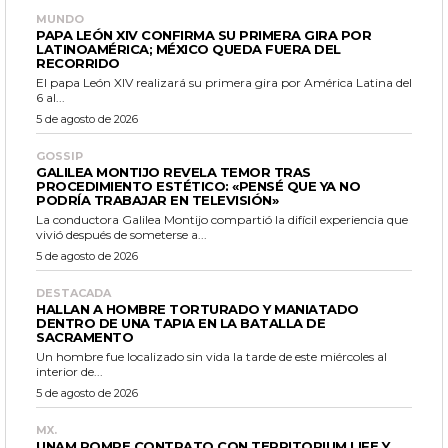
MUNDO
PAPA LEÓN XIV CONFIRMA SU PRIMERA GIRA POR
LATINOAMÉRICA; MÉXICO QUEDA FUERA DEL
RECORRIDO
El papa León XIV realizará su primera gira por América Latina del
6 al...
5 de agosto de 2026
GOSSIP
GALILEA MONTIJO REVELA TEMOR TRAS
PROCEDIMIENTO ESTÉTICO: «PENSÉ QUE YA NO
PODRÍA TRABAJAR EN TELEVISIÓN»
La conductora Galilea Montijo compartió la difícil experiencia que
vivió después de someterse a...
5 de agosto de 2026
DESTACADA
HALLAN A HOMBRE TORTURADO Y MANIATADO
DENTRO DE UNA TAPIA EN LA BATALLA DE
SACRAMENTO
Un hombre fue localizado sin vida la tarde de este miércoles al
interior de...
5 de agosto de 2026
MX.
UNAM ROMPE CONTRATO CON TERRITORIUM LIFE Y