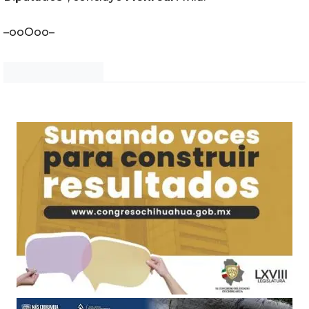
–ooOoo–
Noticias Chihuahua