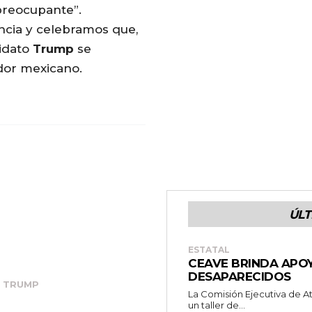
reocupante”.
cia y celebramos que,
didato
Trump
se
ador mexicano.
ÚLT
ESTATAL
CEAVE BRINDA APOY
DESAPARECIDOS
TRUMP
La Comisión Ejecutiva de A
un taller de...