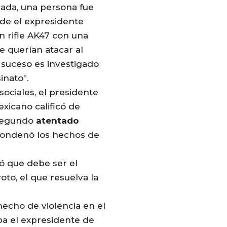
ada, una persona fue
de el expresidente
n rifle AK47 con una
e querían atacar al
l suceso es investigado
inato”.
ociales, el presidente
xicano calificó de
 segundo
atentado
 condenó los hechos de
 que debe ser el
to, el que resuelva la
echo de violencia en el
ba el expresidente de