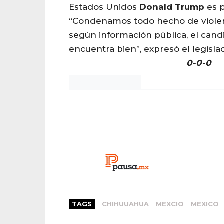
Estados Unidos
Donald
Trump
es p
“Condenamos todo hecho de violen
según información pública, el can
encuentra bien”, expresó el legisl
0-0-0
Noticias Chihuahua
TAGS
CHIHUUAHUA
MEXCIO
MEXICO