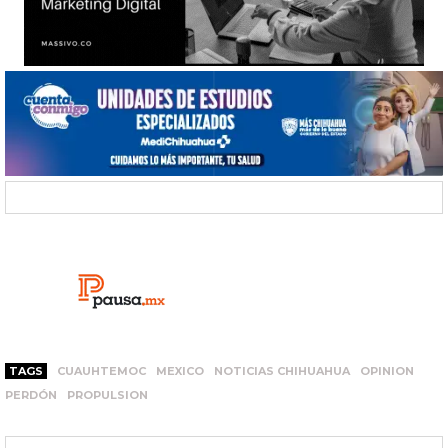
TAGS
CUAUHTEMOC
MEXICO
NOTICIAS CHIHUAHUA
OPINION
PERDÓN
PROPULSION