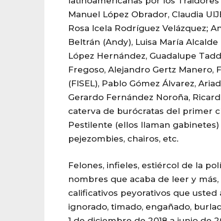
latinoamericanas por los Traidores 
Manuel López Obrador, Claudia UI
Rosa Icela Rodríguez Velázquez; 
Beltrán (Andy), Luisa María Alcald
López Hernández, Guadalupe Tadde
Fregoso, Alejandro Gertz Manero, F
(FISEL), Pablo Gómez Álvarez, Aria
Gerardo Fernández Noroña, Ricardo
caterva de burócratas del primer cí
Pestilente (ellos llaman gabinetes)
pejezombies, chairos, etc.
Felones, infieles, estiércol de la pol
nombres que acaba de leer y más,
calificativos peyorativos que uste
ignorado, timado, engañado, burla
1 de diciembre de 2018 a junio de 2