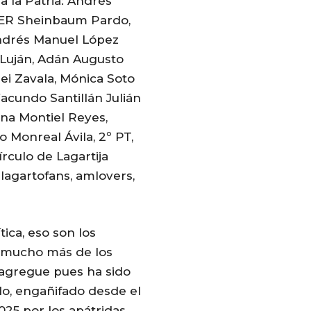
a la Patria: Andrés
JER Sheinbaum Pardo,
Andrés Manuel López
e Luján, Adán Augusto
i Zavala, Mónica Soto
acundo Santillán Julián
dna Montiel Reyes,
 Monreal Ávila, 2º PT,
rculo de Lagartija
 lagartofans, amlovers,
ítica, eso son los
 mucho más de los
d agregue pues ha sido
do, engañifado desde el
025 por los apátridas,