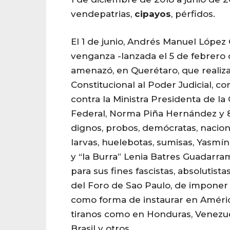
vendepatrias,
cipayos
, pérfidos.
El 1 de junio, Andrés Manuel Lópe
venganza -lanzada el 5 de febrero
amenazó, en Querétaro, que realiz
Constitucional al Poder Judicial, 
contra la Ministra Presidenta de la 
Federal, Norma Piña Hernández y 8 
dignos, probos, demócratas, nacion
larvas, huelebotas, sumisas, Yasmín 
y “la Burra” Lenia Batres Guadarra
para sus fines fascistas, absolutista
del Foro de Sao Paulo, de imponer 
como forma de instaurar en Améri
tiranos como en Honduras, Venezue
Brasil y otros.