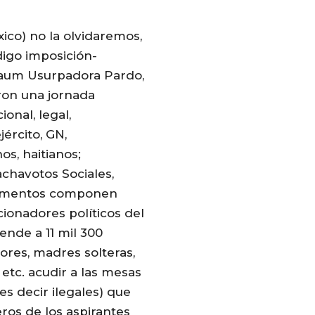
xico) no la olvidaremos,
digo imposición-
nbaum Usurpadora Pardo,
ron una jornada
onal, legal,
jército, GN,
s, haitianos;
achavotos Sociales,
elementos componen
cionadores políticos del
ende a 11 mil 300
ores, madres solteras,
 etc. acudir a las mesas
 es decir ilegales) que
os de los aspirantes