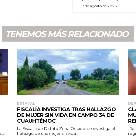
7 de agosto de 2026
TENEMOS MÁS RELACIONADO
ESTATAL
DE
FISCALÍA INVESTIGA TRAS HALLAZGO
CL
DE MUJER SIN VIDA EN CAMPO 34 DE
MU
CUAUHTÉMOC
RE
La Fiscalía de Distrito Zona Occidente investiga el
José Luis Díaz Villa en la categoría 60/69 años tras
...
hallazgo de una mujer sin vida...
regi