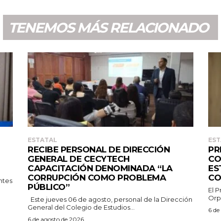
TENEMOS MÁS RELACIONADO
ESTATAL
EST
RECIBE PERSONAL DE DIRECCIÓN
PR
GENERAL DE CECYTECH
CO
CAPACITACIÓN DENOMINADA “LA
ES
CORRUPCIÓN COMO PROBLEMA
CO
ntes
PÚBLICO”
El P
Orpi
Este jueves 06 de agosto, personal de la Dirección
General del Colegio de Estudios...
6 de
6 de agosto de 2026