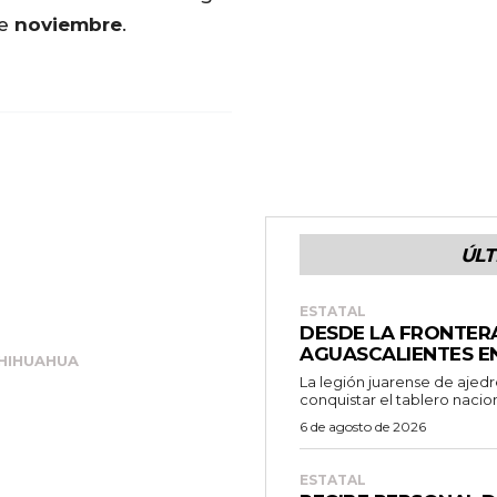
de
noviembre
.
ÚLT
ESTATAL
DESDE LA FRONTER
AGUASCALIENTES E
CHIHUAHUA
La legión juarense de ajedr
conquistar el tablero nacion
6 de agosto de 2026
ESTATAL