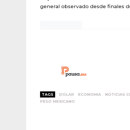
general observado desde finales 
Noticias Chihuahua
TAGS
DOLAR
ECONOMIA
NOTICIAS 
PESO MEXICANO