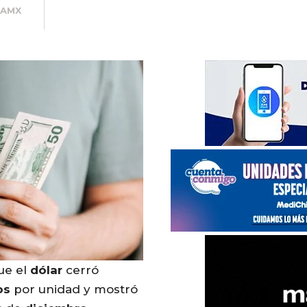
SAMX
ue el
dólar
cerró
os
por unidad y mostró