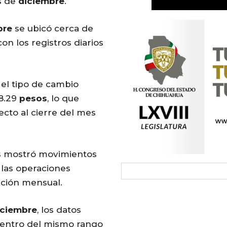
as de
diciembre
.
bre
se ubicó cerca de
on los registros diarios
, el tipo de cambio
18.29
pesos
, lo que
ecto al cierre del mes
s mostró movimientos
 las operaciones
ición mensual.
iciembre
, los datos
entro del mismo rango