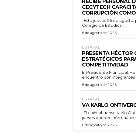
RECIBE PERSONAL D
CECYTECH CAPACIT
CORRUPCIÓN COMO
Este jueves 06 de agosto, personal de la Dirección General del
Colegio de Estudios...
6 de agosto de 2026
ESTATAL
PRESENTA HÉCTOR 
ESTRATÉGICOS PAR
COMPETITIVIDAD
El Presidente Municipal, Hé
encuentro con integrantes d
6 de agosto de 2026
ESTATAL
VA KARLO ONTIVER
El chihuahuense Karlo Ontiveros Macías cumplió al vencer este
jueves por decisión unánime 
6 de agosto de 2026