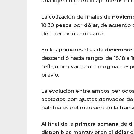
una ligera baja en los primeros dí
La cotización de finales de
noviem
18.30
pesos
por
dólar
, de acuerdo c
del mercado cambiario.
En los primeros días de
diciembre
descendió hacia rangos de 18.18 a 
reflejó una variación marginal resp
previo.
La evolución entre ambos periodo
acotados, con ajustes derivados de
habituales del mercado en la trans
Al final de la
primera
semana
de
d
disponibles mantuvieron al
dólar
d