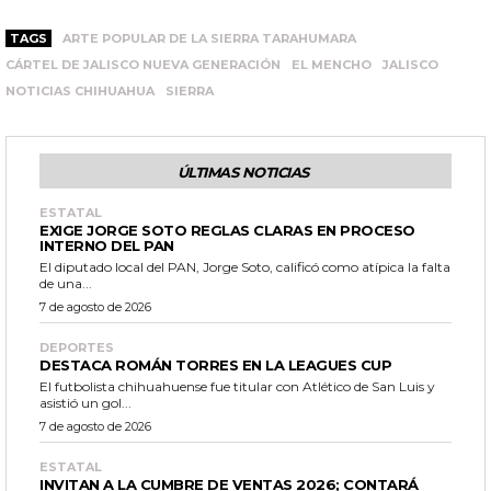
TAGS
ARTE POPULAR DE LA SIERRA TARAHUMARA
CÁRTEL DE JALISCO NUEVA GENERACIÓN
EL MENCHO
JALISCO
NOTICIAS CHIHUAHUA
SIERRA
ÚLTIMAS NOTICIAS
ESTATAL
EXIGE JORGE SOTO REGLAS CLARAS EN PROCESO
INTERNO DEL PAN
El diputado local del PAN, Jorge Soto, calificó como atípica la falta
de una...
7 de agosto de 2026
DEPORTES
DESTACA ROMÁN TORRES EN LA LEAGUES CUP
El futbolista chihuahuense fue titular con Atlético de San Luis y
asistió un gol...
7 de agosto de 2026
ESTATAL
INVITAN A LA CUMBRE DE VENTAS 2026; CONTARÁ