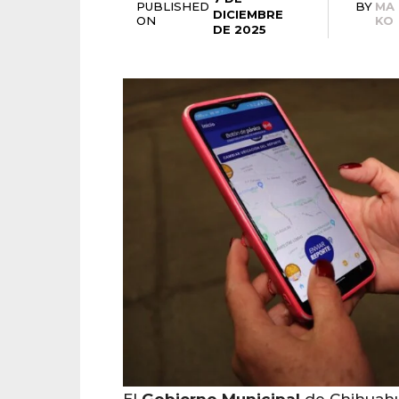
PUBLISHED
BY
MA
DICIEMBRE
ON
KO
DE 2025
El
Gobierno
Municipal
de Chihuahu