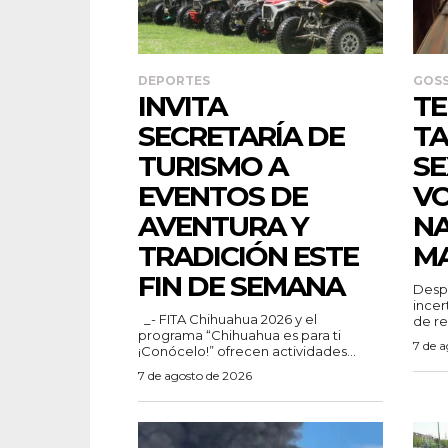
DEPORTES
GOSS
INVITA
TE
SECRETARÍA DE
TA
TURISMO A
SE
EVENTOS DE
V
AVENTURA Y
N
TRADICIÓN ESTE
M
FIN DE SEMANA
Despu
incer
_- FITA Chihuahua 2026 y el
de re
programa “Chihuahua es para ti
7 de 
¡Conócelo!” ofrecen actividades...
7 de agosto de 2026