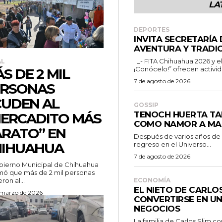
LA
DEPORTES
INVITA SECRETARÍA
AVENTURA Y TRADIC
_- FITA Chihuahua 2026 y el programa “Chihuahua es para ti
AL
¡Conócelo!” ofrecen activid
S DE 2 MIL
7 de agosto de 2026
ERSONAS
UDEN AL
GOSSIP
TENOCH HUERTA TA
ERCADITO MÁS
COMO NAMOR A MA
RATO” EN
Después de varios años de
HIHUAHUA
regreso en el Universo...
7 de agosto de 2026
bierno Municipal de Chihuahua
mó que más de 2 mil personas
eron al...
ECONOMÍA
EL NIETO DE CARLO
 marzo de 2026
CONVERTIRSE EN UN
NEGOCIOS
La familia de Carlos Slim c