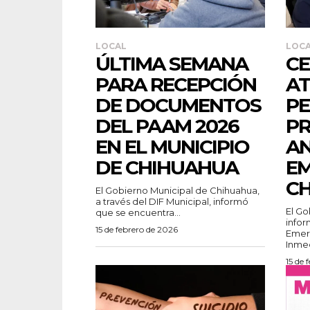
LOCAL
LOC
ÚLTIMA SEMANA
CE
PARA RECEPCIÓN
AT
DE DOCUMENTOS
PE
DEL PAAM 2026
PR
EN EL MUNICIPIO
A
DE CHIHUAHUA
EM
C
El Gobierno Municipal de Chihuahua,
a través del DIF Municipal, informó
El Go
que se encuentra...
infor
15 de febrero de 2026
Emer
Inmed
15 de 