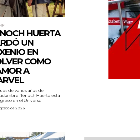
IP
NOCH HUERTA
RDÓ UN
XENIO EN
OLVER COMO
AMOR A
ARVEL
és de varios años de
tidumbre, Tenoch Huerta está
greso en el Universo...
agosto de 2026