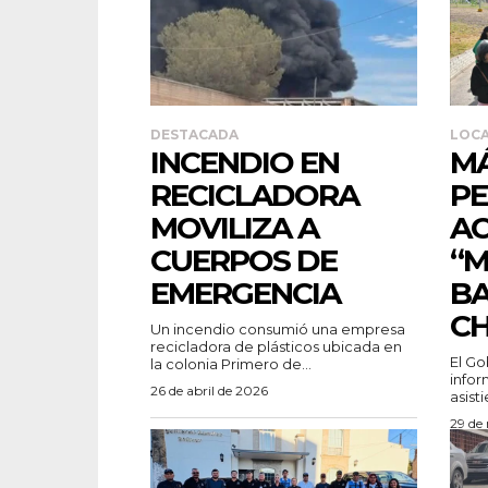
DESTACADA
LOC
INCENDIO EN
MÁ
RECICLADORA
P
MOVILIZA A
AC
CUERPOS DE
“M
EMERGENCIA
BA
C
Un incendio consumió una empresa
recicladora de plásticos ubicada en
El Go
la colonia Primero de...
infor
26 de abril de 2026
asisti
29 de