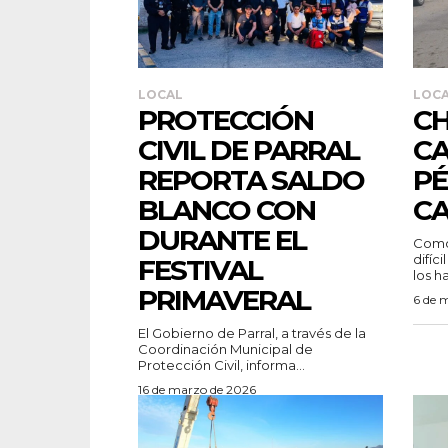
LOCAL
LOC
PROTECCIÓN
CH
CIVIL DE PARRAL
CA
REPORTA SALDO
PÉ
BLANCO CON
CA
DURANTE EL
Como
difíc
FESTIVAL
los h
PRIMAVERAL
6 de 
El Gobierno de Parral, a través de la
Coordinación Municipal de
Protección Civil, informa...
16 de marzo de 2026