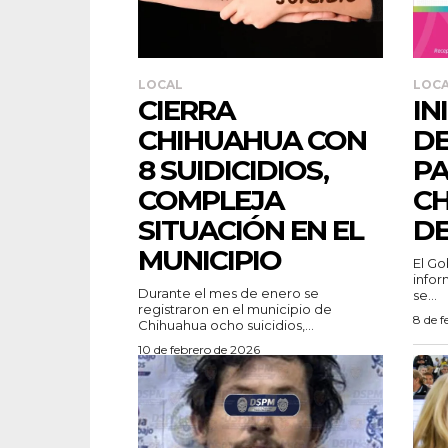
LOCAL
LOC
CIERRA
IN
CHIHUAHUA CON
D
8 SUIDICIDIOS,
PA
COMPLEJA
CH
SITUACIÓN EN EL
DE
MUNICIPIO
El Go
infor
Durante el mes de enero se
se...
registraron en el municipio de
8 de f
Chihuahua ocho suicidios,...
10 de febrero de 2026