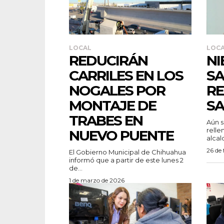
LOCAL
LOC
REDUCIRÁN
NI
CARRILES EN LOS
SA
NOGALES POR
RE
MONTAJE DE
SA
TRABES EN
Aún s
relle
NUEVO PUENTE
alcald
26 de 
El Gobierno Municipal de Chihuahua
informó que a partir de este lunes 2
de...
1 de marzo de 2026