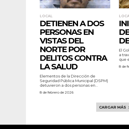
LOCAL
LOC
DETIENEN A DOS
IN
PERSONAS EN
D
VISTAS DEL
DE
NORTE POR
El Go
a tra
DELITOS CONTRA
que e
LA SALUD
8 de f
Elementos de la Dirección de
Seguridad Pública Municipal (DSPM)
detuvieron a dos personas en...
8 de febrero de 2026
CARGAR MÁS