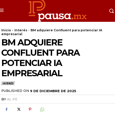
Inicio
Interés
BM adquiere Confluent para potenciar IA
empresarial
BM ADQUIERE
CONFLUENT PARA
POTENCIAR IA
EMPRESARIAL
INTERÉS
PUBLISHED ON
9 DE DICIEMBRE DE 2025
BY
AL PE