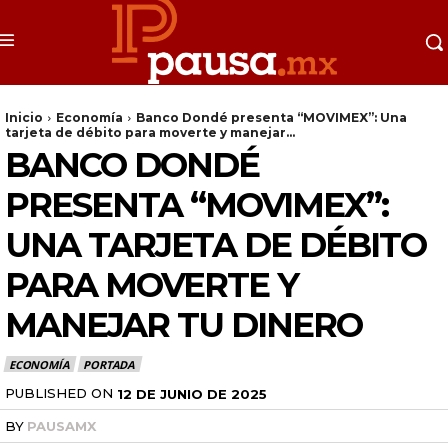
Inicio
Economía
Banco Dondé presenta “MOVIMEX”: Una
tarjeta de débito para moverte y manejar...
BANCO DONDÉ
PRESENTA “MOVIMEX”:
UNA TARJETA DE DÉBITO
PARA MOVERTE Y
MANEJAR TU DINERO
ECONOMÍA
PORTADA
PUBLISHED ON
12 DE JUNIO DE 2025
BY
PAUSAMX