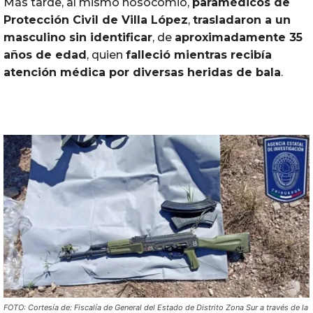
Más tarde, al mismo nosocomio,
paramédicos de
Protección Civil de Villa López
,
trasladaron a un
masculino sin identificar
, de
aproximadamente 35
años de edad
, quien
falleció mientras recibía
atención médica por diversas heridas de bala
.
FOTO: Cortesía de: Fiscalía de General del Estado de Distrito Zona Sur a través de la