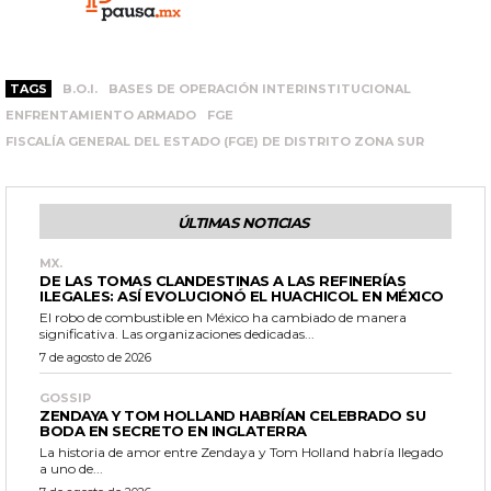
TAGS
B.O.I.
BASES DE OPERACIÓN INTERINSTITUCIONAL
ENFRENTAMIENTO ARMADO
FGE
FISCALÍA GENERAL DEL ESTADO (FGE) DE DISTRITO ZONA SUR
ÚLTIMAS NOTICIAS
MX.
DE LAS TOMAS CLANDESTINAS A LAS REFINERÍAS
ILEGALES: ASÍ EVOLUCIONÓ EL HUACHICOL EN MÉXICO
El robo de combustible en México ha cambiado de manera
significativa. Las organizaciones dedicadas...
7 de agosto de 2026
GOSSIP
ZENDAYA Y TOM HOLLAND HABRÍAN CELEBRADO SU
BODA EN SECRETO EN INGLATERRA
La historia de amor entre Zendaya y Tom Holland habría llegado
a uno de...