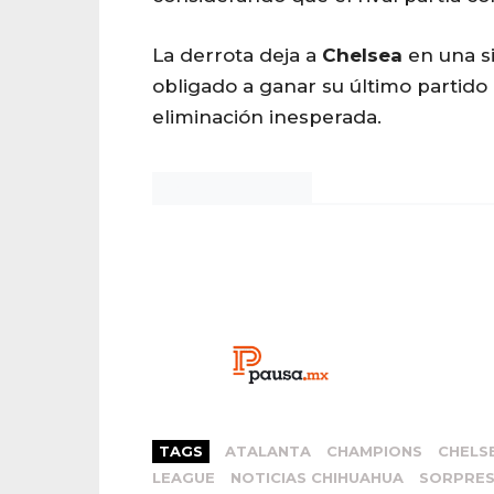
La derrota deja a
Chelsea
en una s
obligado a ganar su último partido 
eliminación inesperada.
Noticias Chihuahua
TAGS
ATALANTA
CHAMPIONS
CHELS
LEAGUE
NOTICIAS CHIHUAHUA
SORPRE