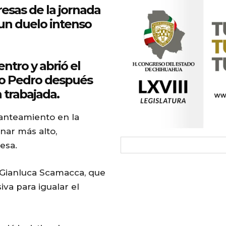
resas de la jornada
un duelo intenso
entro y abrió el
ão Pedro después
 trabajada.
lanteamiento en la
nar más alto,
esa.
 Gianluca Scamacca, que
va para igualar el