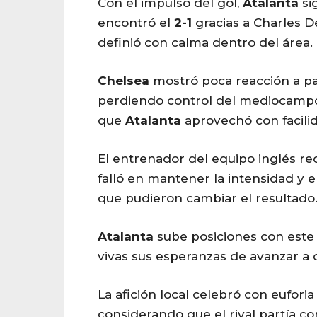
Con el impulso del gol,
Atalanta
sig
encontró el
2-1
gracias a Charles D
definió con calma dentro del área.
Chelsea
mostró poca reacción a par
perdiendo control del mediocampo
que
Atalanta
aprovechó con facili
El entrenador del equipo inglés r
falló en mantener la intensidad y e
que pudieron cambiar el resultado
Atalanta
sube posiciones con este 
vivas sus esperanzas de avanzar a o
La afición local celebró con euforia
considerando que el rival partía co