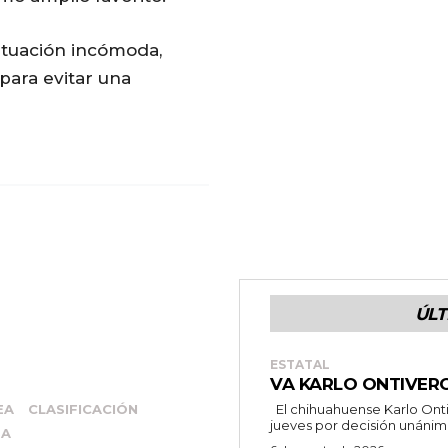
ituación incómoda,
para evitar una
ÚLT
ESTATAL
VA KARLO ONTIVER
El chihuahuense Karlo Ontiveros Macías cumplió al vencer este
EA
CLASIFICACIÓN
jueves por decisión unánime 
SA