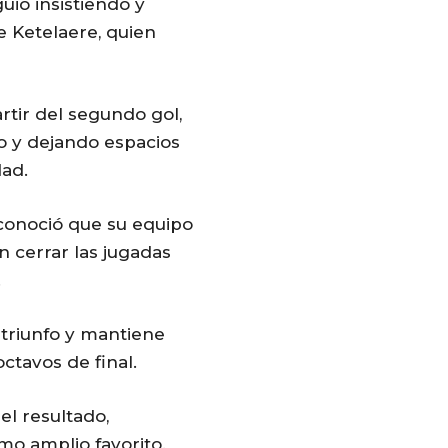
uió insistiendo y
e Ketelaere, quien
tir del segundo gol,
 y dejando espacios
dad.
econoció que su equipo
n cerrar las jugadas
.
triunfo y mantiene
ctavos de final.
 el resultado,
mo amplio favorito.