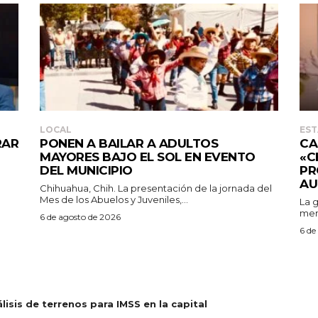
LOCAL
EST
RAR
PONEN A BAILAR A ADULTOS
CA
MAYORES BAJO EL SOL EN EVENTO
«C
DEL MUNICIPIO
PR
AU
Chihuahua, Chih. La presentación de la jornada del
Mes de los Abuelos y Juveniles,...
La 
men
6 de agosto de 2026
6 de