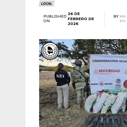
LOCAL
26 DE
PUBLISHED
BY
MA
FEBRERO DE
ON
KO
2026