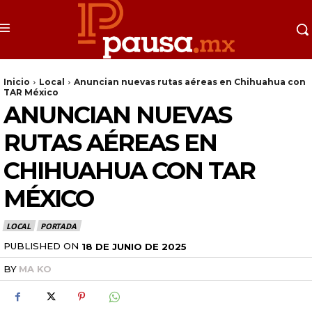
Inicio
Local
Anuncian nuevas rutas aéreas en Chihuahua con
TAR México
ANUNCIAN NUEVAS
RUTAS AÉREAS EN
CHIHUAHUA CON TAR
MÉXICO
LOCAL
PORTADA
PUBLISHED ON
18 DE JUNIO DE 2025
BY
MA KO