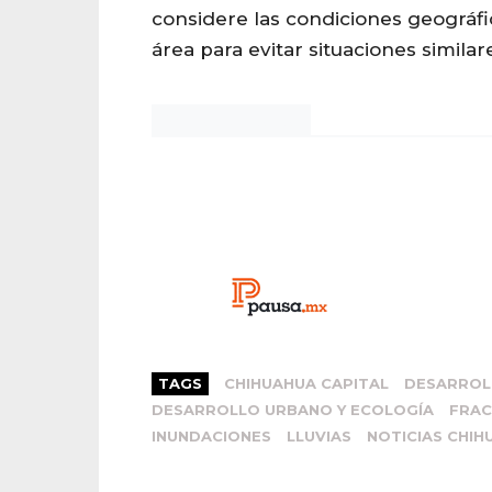
considere las condiciones geográfi
área para evitar situaciones similar
Noticias Chihuahua
TAGS
CHIHUAHUA CAPITAL
DESARROL
DESARROLLO URBANO Y ECOLOGÍA
FRAC
INUNDACIONES
LLUVIAS
NOTICIAS CHIH