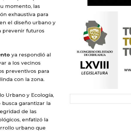
su momento, las
ión exhaustiva para
 en el diseño urbano y
a prevenir futuros
ento
ya respondió al
ar a los vecinos
os preventivos para
inda con la zona.
lo Urbano y Ecología,
o
busca garantizar la
tegridad de las
ógicos, enfatizó la
rrollo urbano que