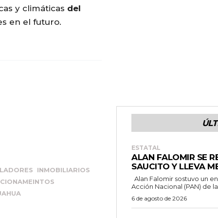
cas y climáticas
del
es en el futuro.
ÚLT
ESTATAL
ALAN FALOMIR SE R
SAUCITO Y LLEVA M
LADORES INMOBILIARIOS
Alan Falomir sostuvo un encuentro con simpatizantes del Partido
CIONAMEINTOS
Acción Nacional (PAN) de la.
UAHUA
6 de agosto de 2026