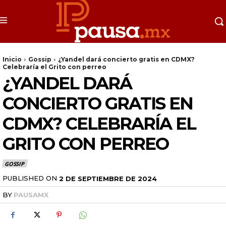
Inicio
Gossip
¿Yandel dará concierto gratis en CDMX?
Celebraría el Grito con perreo
¿YANDEL DARÁ
CONCIERTO GRATIS EN
CDMX? CELEBRARÍA EL
GRITO CON PERREO
GOSSIP
PUBLISHED ON
2 DE SEPTIEMBRE DE 2024
BY
PAUSAMX