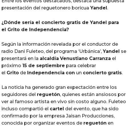
Entre los eventos destacados, destaca una supuesta
presentación del reguetonero boricua
Yandel
.
¿Dónde sería el
concierto
gratis
de Yandel para
el
Grito
de Independencia?
Según la información revelada por el conductor de
radio Dani Fuleteo, del programa ‘Urbánica’,
Yandel
se
presentará en la
alcaldía
Venustiano Carranza
el
próximo
15 de septiembre
para celebrar
el
Grito
de
Independencia
con
un
concierto
gratis
.
La noticia ha generado gran expectación entre los
seguidores del
reguetón
, quienes están ansiosos por
ver al famoso artista en vivo sin costo alguno. Fuleteo
incluso compartió el
cartel
del evento, que ha sido
confirmado por la empresa Jaisan Producciones,
conocida por organizar eventos de
reguetón
en