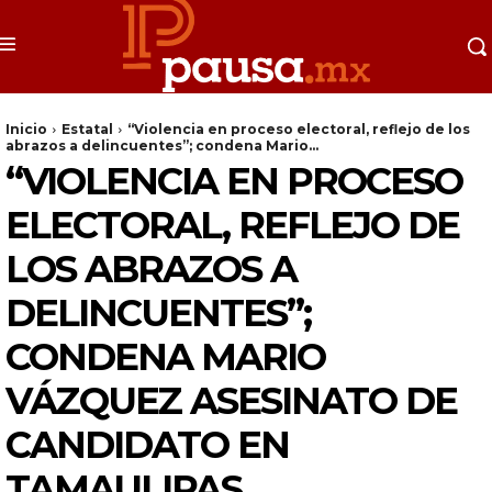
Inicio
Estatal
“Violencia en proceso electoral, reflejo de los
abrazos a delincuentes”; condena Mario...
“VIOLENCIA EN PROCESO
ELECTORAL, REFLEJO DE
LOS ABRAZOS A
DELINCUENTES”;
CONDENA MARIO
VÁZQUEZ ASESINATO DE
CANDIDATO EN
TAMAULIPAS