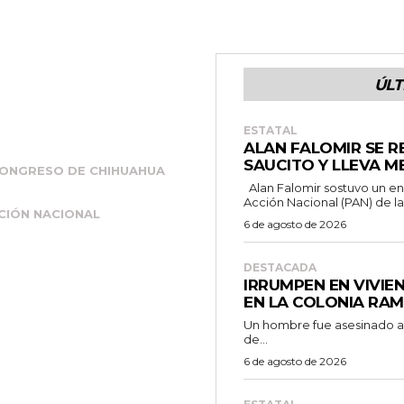
i
z
a
ÚLT
l
a
ESTATAL
s
ALAN FALOMIR SE R
t
SAUCITO Y LLEVA M
ONGRESO DE CHIHUAHUA
e
Alan Falomir sostuvo un encuentro con simpatizantes del Partido
Acción Nacional (PAN) de la.
c
CIÓN NACIONAL
6 de agosto de 2026
l
a
DESTACADA
IRRUMPEN EN VIVIE
s
EN LA COLONIA RA
d
Un hombre fue asesinado a b
e
de...
f
6 de agosto de 2026
l