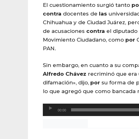
El cuestionamiento surgió tanto
po
contra
docentes de
las
universida
Chihuahua y de Ciudad Juárez, pero
de acusaciones
contra
el diputado
Movimiento Ciudadano, como
por
C
PAN.
Sin embargo, en cuanto a su compa
Alfredo
Chávez
recriminó que era
difamación», dijo,
por
su forma de p
lo que agregó que como bancada no
R
00:00
e
Noticias Chihuahua
p
r