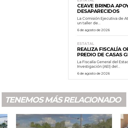
ESTATAL
e
CEAVE BRINDA APOY
c
DESAPARECIDOS
La Comisión Ejecutiva de A
h
un taller de...
a
6 de agosto de 2026
a
r
ESTATAL
REALIZA FISCALÍA 
r
PREDIO DE CASAS 
i
La Fiscalía General del Esta
Investigación (AEI) del...
b
6 de agosto de 2026
a
/
a
TENEMOS MÁS RELACIONADO
b
a
j
o