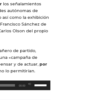
r
los señalamientos
des autónomas de
 así como la exhibición
 Francisco Sánchez de
arlos Olson del propio
ñero de partido,
 una «campaña de
ensar y de actuar,
por
 lo permitirían.
U
00:00
t
i
l