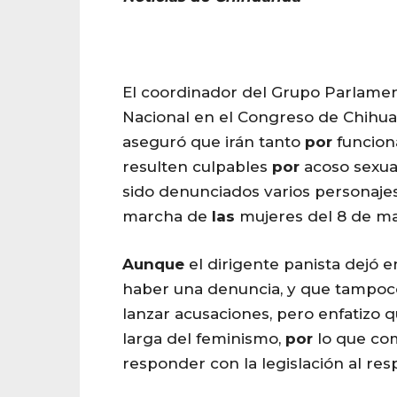
El coordinador del Grupo Parlamen
Nacional en el Congreso de Chihu
aseguró que irán tanto
por
funciona
resulten culpables
por
acoso sexua
sido denunciados varios personajes
marcha de
las
mujeres del 8 de ma
Aunque
el dirigente panista dejó e
haber una denuncia, y que tampoco
lanzar acusaciones, pero enfatizo 
larga del feminismo,
por
lo que co
responder con la legislación al res