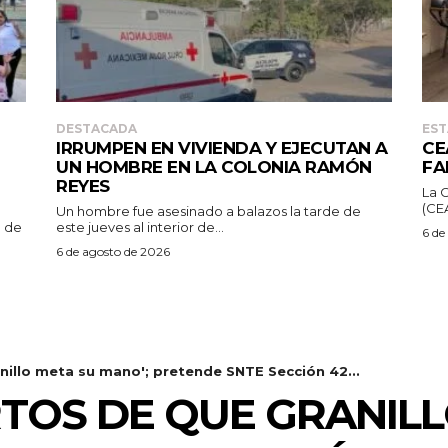
p
a
r
a
a
DESTACADA
EST
IRRUMPEN EN VIVIENDA Y EJECUTAN A
CE
u
UN HOMBRE EN LA COLONIA RAMÓN
FA
m
REYES
La 
e
(CEA
Un hombre fue asesinado a balazos la tarde de
) de
este jueves al interior de...
n
6 de
6 de agosto de 2026
t
a
r
o
d
i
s