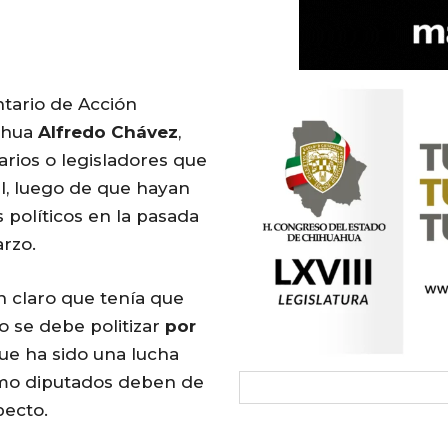
tario de Acción
ahua
Alfredo
Chávez
,
rios o legisladores que
l, luego de que hayan
 políticos en la pasada
rzo.
n claro que tenía que
 se debe politizar
por
que ha sido una lucha
mo diputados deben de
pecto.