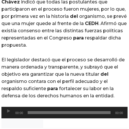
Chávez
indicó que todas las postulantes que
participaron en el proceso fueron mujeres, por lo que,
por primera vez en la historia
del
organismo, se prevé
que una mujer quede al frente de la
CEDH
. Afirmó que
existía consenso entre las distintas fuerzas políticas
representadas en el Congreso
para
respaldar dicha
propuesta.
El legislador destacó que el proceso se desarrolló de
manera ordenada y transparente, y subrayó que el
objetivo era garantizar que la nueva titular
del
organismo contara con el perfil adecuado y el
respaldo suficiente
para
fortalecer su labor en la
defensa de los derechos humanos en la entidad.
R
00:00
00:00
e
p
Noticias Chihuahua