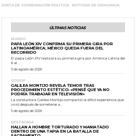
JUNTA DE COORDINACIÓN POLÍTICA
NOTICIAS DE CHIHUAHUA
ÚLTIMAS NOTICIAS
MUNDO
PAPA LEÓN XIV CONFIRMA SU PRIMERA GIRA POR
LATINOAMÉRICA; MÉXICO QUEDA FUERA DEL
RECORRIDO
El papa León XIV realizará su primera gira por América Latina del
6 al...
5 de agosto de 2026
GOSSIP
GALILEA MONTIJO REVELA TEMOR TRAS
PROCEDIMIENTO ESTÉTICO: «PENSÉ QUE YA NO
PODRÍA TRABAJAR EN TELEVISIÓN»
La conductora Galilea Montijo compartió la difícil experiencia que
vivió después de someterse a...
5 de agosto de 2026
DESTACADA
HALLAN A HOMBRE TORTURADO Y MANIATADO
DENTRO DE UNA TAPIA EN LA BATALLA DE
SACRAMENTO