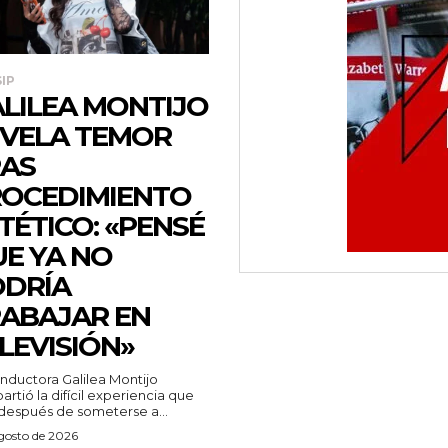
IP
LILEA MONTIJO
VELA TEMOR
AS
OCEDIMIENTO
TÉTICO: «PENSÉ
E YA NO
DRÍA
ABAJAR EN
LEVISIÓN»
nductora Galilea Montijo
rtió la difícil experiencia que
 después de someterse a...
agosto de 2026