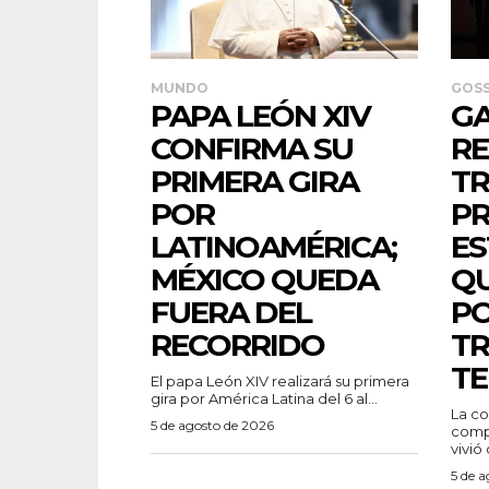
MUNDO
GOSS
PAPA LEÓN XIV
GA
CONFIRMA SU
RE
PRIMERA GIRA
TR
POR
PR
LATINOAMÉRICA;
ES
MÉXICO QUEDA
QU
FUERA DEL
PO
RECORRIDO
TR
TE
El papa León XIV realizará su primera
gira por América Latina del 6 al...
La co
5 de agosto de 2026
compa
vivió
5 de 