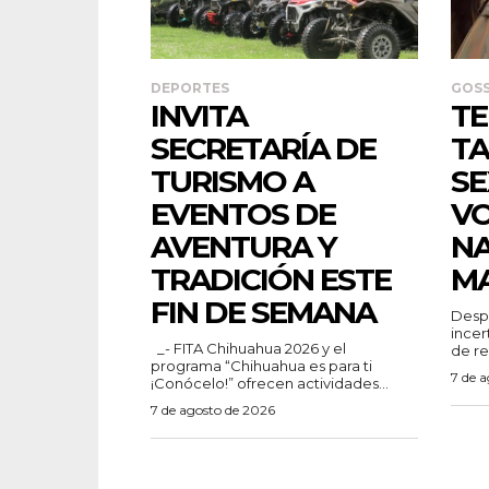
DEPORTES
GOSS
INVITA
TE
SECRETARÍA DE
TA
TURISMO A
SE
EVENTOS DE
V
AVENTURA Y
N
TRADICIÓN ESTE
M
FIN DE SEMANA
Despu
incer
_- FITA Chihuahua 2026 y el
de re
programa “Chihuahua es para ti
7 de 
¡Conócelo!” ofrecen actividades...
7 de agosto de 2026