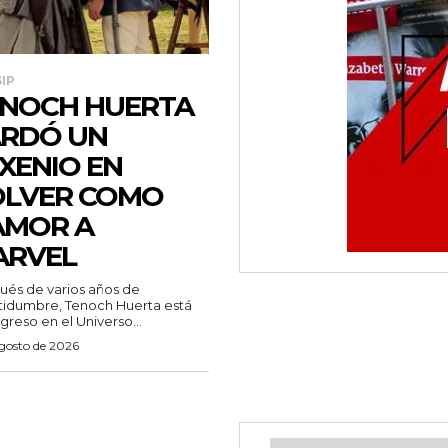
IP
NOCH HUERTA
RDÓ UN
XENIO EN
OLVER COMO
AMOR A
ARVEL
és de varios años de
tidumbre, Tenoch Huerta está
greso en el Universo...
agosto de 2026