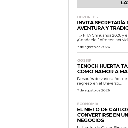
LA
DEPORTES
INVITA SECRETARÍA
AVENTURA Y TRADIC
_- FITA Chihuahua 2026 y el programa “Chihuahua es para ti
¡Conócelo!” ofrecen activid
7 de agosto de 2026
GOSSIP
TENOCH HUERTA TA
COMO NAMOR A MA
Después de varios años de
regreso en el Universo...
7 de agosto de 2026
ECONOMÍA
EL NIETO DE CARLO
CONVERTIRSE EN UN
NEGOCIOS
La familia de Carlos Slim c