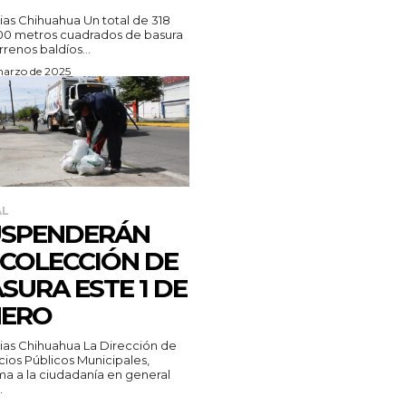
Chihuahua Un total de 318
00 metros cuadrados de basura
rrenos baldíos...
marzo de 2025
AL
USPENDERÁN
COLECCIÓN DE
SURA ESTE 1 DE
NERO
Chihuahua La Dirección de
cios Públicos Municipales,
ma a la ciudadanía en general
.