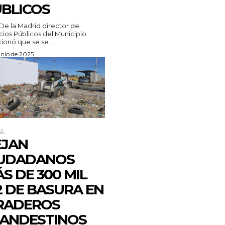
BLICOS
De la Madrid director de
cios Públicos del Municipio
onó que se se...
unio de 2025
AL
EJAN
IUDADANOS
S DE 300 MIL
 DE BASURA EN
RADEROS
ANDESTINOS