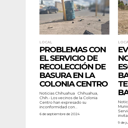
LOCAL
LOC
PROBLEMAS CON
EV
EL SERVICIO DE
NO
RECOLECCIÓN DE
E
BASURA EN LA
BA
COLONIA CENTRO
T
BA
Noticias Chihuahua Chihuahua,
Chih.- Los vecinos de la Colonia
Noticias
Centro han expresado su
Munic
inconformidad con...
Servi
6 de septiembre de 2024
invita.
9 de j