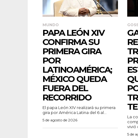
MUNDO
GOSS
PAPA LEÓN XIV
GA
CONFIRMA SU
RE
PRIMERA GIRA
TR
POR
PR
LATINOAMÉRICA;
ES
MÉXICO QUEDA
QU
FUERA DEL
PO
RECORRIDO
TR
TE
El papa León XIV realizará su primera
gira por América Latina del 6 al...
La co
5 de agosto de 2026
compa
vivió
5 de 