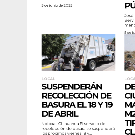
PÚ
5 de junio de 2025
José 
Servi
menci
5 de j
LOCAL
LOC
SUSPENDERÁN
D
RECOLECCIÓN DE
C
BASURA EL 18 Y 19
MÁ
DE ABRIL
M2
TI
Noticias Chihuahua El servicio de
recolección de basura se suspenderá
CL
los próximos viernes 18 y...