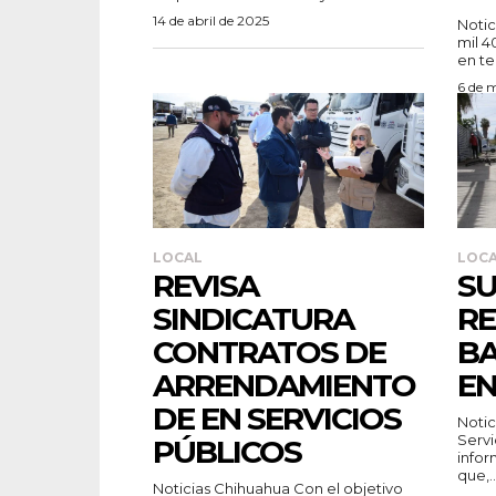
14 de abril de 2025
Noticias 
mil 4
en te
6 de 
LOCAL
LOC
REVISA
S
SINDICATURA
RE
CONTRATOS DE
BA
ARRENDAMIENTO
E
DE EN SERVICIOS
Noticias 
Servi
PÚBLICOS
infor
que,..
Noticias Chihuahua Con el objetivo