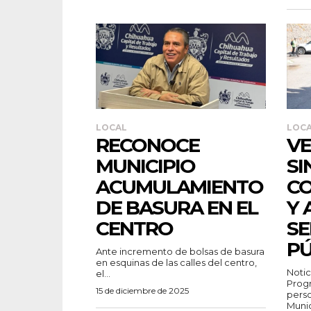
LOCAL
LOC
RECONOCE
VE
MUNICIPIO
SI
ACUMULAMIENTO
CO
DE BASURA EN EL
Y 
CENTRO
SE
PÚ
Ante incremento de bolsas de basura
en esquinas de las calles del centro,
Noticias 
el...
Progr
15 de diciembre de 2025
perso
Munici