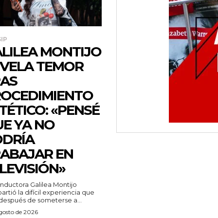
IP
LILEA MONTIJO
VELA TEMOR
AS
OCEDIMIENTO
TÉTICO: «PENSÉ
E YA NO
DRÍA
ABAJAR EN
LEVISIÓN»
nductora Galilea Montijo
rtió la difícil experiencia que
 después de someterse a...
agosto de 2026