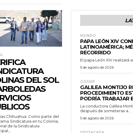
LA
MUNDO
PAPA LEÓN XIV CON
LATINOAMÉRICA; M
RECORRIDO
AL
RIFICA
El papa León XIV realizará su
5 de agosto de 2026
NDICATURA
LINAS DEL SOL
GOSSIP
ARBOLEDAS
GALILEA MONTIJO 
PROCEDIMIENTO EST
RVICIOS
PODRÍA TRABAJAR E
BLICOS
La conductora Galilea Montij
después de someterse a...
Chihuahua Como parte del
5 de agosto de 2026
ama Sindicatura en tu Colonia,
nal de la Sindicatura
pal,...
DESTACADA