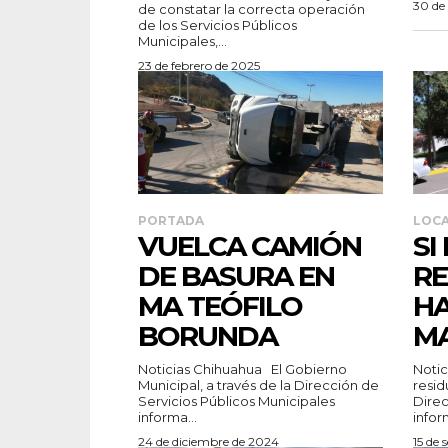
30 de
de constatar la correcta operación
de los Servicios Públicos
Municipales,...
23 de febrero de 2025
PORTADA
LOC
VUELCA CAMIÓN
SI
DE BASURA EN
RE
MA TEÓFILO
HA
BORUNDA
M
Noticias Chihuahua El Gobierno
Noticias 
Municipal, a través de la Dirección de
resid
Servicios Públicos Municipales
Direc
informa...
inform
24 de diciembre de 2024
15 de