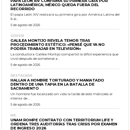
PAPA LEÓN XIV CONFIRMA SU PRIMERA GIRA POR
LATINOAMÉRICA; MÉXICO QUEDA FUERA DEL
RECORRIDO
El papa León XIV realizará su primera gira por América Latina del
6 al...
5 de agosto de 2026
GOSSIP
GALILEA MONTIJO REVELA TEMOR TRAS
PROCEDIMIENTO ESTÉTICO: «PENSÉ QUE YA NO
PODRÍA TRABAJAR EN TELEVISIÓN»
La conductora Galilea Montijo compartió la difícil experiencia que
vivió después de someterse a...
5 de agosto de 2026
DESTACADA
HALLAN A HOMBRE TORTURADO Y MANIATADO
DENTRO DE UNA TAPIA EN LA BATALLA DE
SACRAMENTO
Un hombre fue localizado sin vida la tarde de este miércoles al
interior de...
5 de agosto de 2026
MX.
UNAM ROMPE CONTRATO CON TERRITORIUM LIFE Y
ORDENA TRES AUDITORÍAS TRAS CRISIS POR EXAMEN
DE INGRESO 2026