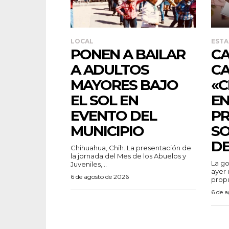
LOCAL
ESTA
PONEN A BAILAR
CA
A ADULTOS
C
MAYORES BAJO
«C
EL SOL EN
EN
EVENTO DEL
P
MUNICIPIO
SO
DE
Chihuahua, Chih. La presentación de
la jornada del Mes de los Abuelos y
La g
Juveniles,...
ayer 
6 de agosto de 2026
propu
6 de 