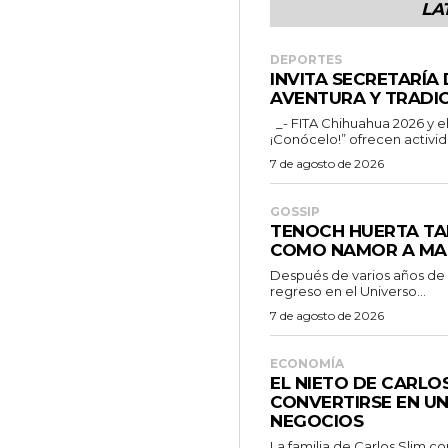
LA
DEPORTES
INVITA SECRETARÍA
AVENTURA Y TRADIC
_- FITA Chihuahua 2026 y el programa “Chihuahua es para ti
¡Conócelo!” ofrecen activid
7 de agosto de 2026
GOSSIP
TENOCH HUERTA TA
COMO NAMOR A MA
Después de varios años de
regreso en el Universo...
7 de agosto de 2026
ECONOMÍA
EL NIETO DE CARLO
CONVERTIRSE EN UN
NEGOCIOS
La familia de Carlos Slim c