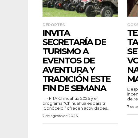
DEPORTES
GOSS
INVITA
TE
SECRETARÍA DE
TA
TURISMO A
SE
EVENTOS DE
V
AVENTURA Y
N
TRADICIÓN ESTE
M
FIN DE SEMANA
Despu
incer
_- FITA Chihuahua 2026 y el
de re
programa “Chihuahua es para ti
7 de 
¡Conócelo!” ofrecen actividades...
7 de agosto de 2026