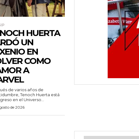
IP
NOCH HUERTA
RDÓ UN
XENIO EN
OLVER COMO
AMOR A
ARVEL
és de varios años de
tidumbre, Tenoch Huerta está
greso en el Universo...
agosto de 2026