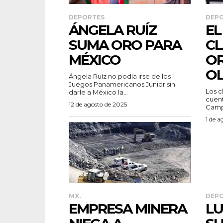
DEPORTES
DEP
ÁNGELA RUÍZ
EL
SUMA ORO PARA
CL
MÉXICO
OR
O
Ángela Ruíz no podía irse de los
Juegos Panamericanos Junior sin
Los c
darle a México la...
cuent
12 de agosto de 2025
Camp
1 de a
MX.
DEP
EMPRESA MINERA
LU