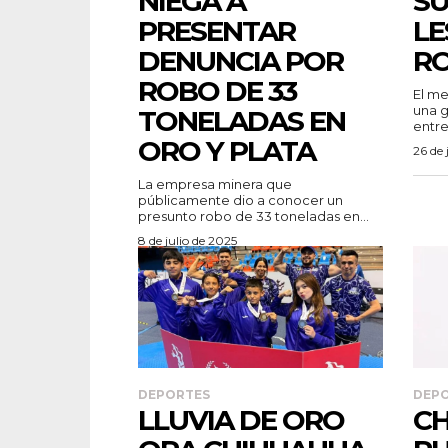
NIEGA A
SU
PRESENTAR
LE
DENUNCIA POR
RO
ROBO DE 33
El me
una g
TONELADAS EN
entre
ORO Y PLATA
26 de 
La empresa minera que
públicamente dio a conocer un
presunto robo de 33 toneladas en...
8 de julio de 2025
DEPORTES
DEP
LLUVIA DE ORO
CH