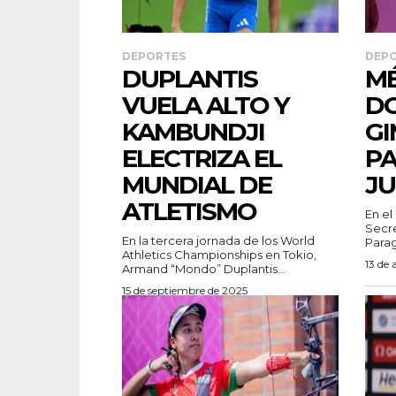
DEPORTES
DEP
DUPLANTIS
MÉ
VUELA ALTO Y
DO
KAMBUNDJI
GI
ELECTRIZA EL
P
MUNDIAL DE
JU
ATLETISMO
En el
Secre
En la tercera jornada de los World
Paragu
Athletics Championships en Tokio,
13 de 
Armand “Mondo” Duplantis...
15 de septiembre de 2025