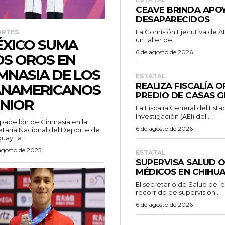
CEAVE BRINDA APOY
DESAPARECIDOS
La Comisión Ejecutiva de A
ORTES
un taller de...
XICO SUMA
6 de agosto de 2026
S OROS EN
MNASIA DE LOS
ESTATAL
REALIZA FISCALÍA 
ANAMERICANOS
PREDIO DE CASAS 
NIOR
La Fiscalía General del Esta
Investigación (AEI) del...
 pabellón de Gimnasia en la
6 de agosto de 2026
taría Nacional del Deporte de
ay, la...
agosto de 2025
ESTATAL
SUPERVISA SALUD 
MÉDICOS EN CHIHU
El secretario de Salud del 
recorrido de supervisión...
6 de agosto de 2026