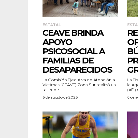
ESTATAL
ESTA
CEAVE BRINDA
RE
APOYO
OP
PSICOSOCIAL A
BÚ
FAMILIAS DE
PR
DESAPARECIDOS
G
La Comisión Ejecutiva de Atención a
La Fi
Víctimas (CEAVE) Zona Sur realizó un
la Ag
taller de...
(AEI) 
6 de agosto de 2026
6 de 