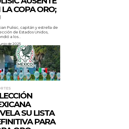
LISIC AUSENTE
 LA COPA ORO;
U
ian Pulisic, capitán y estrella de
lección de Estados Unidos,
ndió a los...
junio de 2025
ORTES
LECCIÓN
XICANA
VELA SU LISTA
FINITIVA PARA