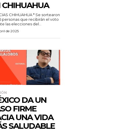
N CHIHUAHUA
S CHIHUAHUA * Se sortearon
5 personas que recibirán el voto
te las elecciones del...
bril de 2025
IÓN
XICO DA UN
SO FIRME
CIA UNA VIDA
S SALUDABLE