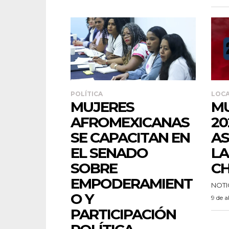
POLÍTICA
LOC
MUJERES
M
AFROMEXICANAS
20
SE CAPACITAN EN
AS
EL SENADO
LA
SOBRE
C
EMPODERAMIENT
NOTI
O Y
9 de a
PARTICIPACIÓN