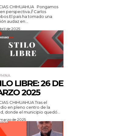
CIAS CHIHUAHUA Pongamos
en perspectiva // Carlos
lobos El país ha tomado una
ión audaz en...
bril de 2025
UMNA
ILO LIBRE: 26 DE
RZO 2025
CIAS CHIHUAHUA Tras el
dio en pleno centro de la
d, donde el municipio quedó...
 marzo de 2025