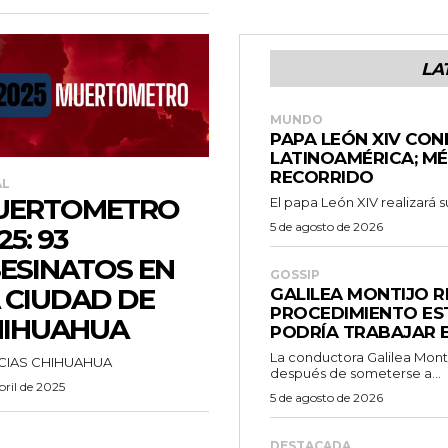
LA
MUNDO
PAPA LEÓN XIV CON
LATINOAMÉRICA; M
RECORRIDO
AL
UERTOMETRO
El papa León XIV realizará su
5 de agosto de 2026
25: 93
ESINATOS EN
GOSSIP
 CIUDAD DE
GALILEA MONTIJO 
PROCEDIMIENTO EST
HIHUAHUA
PODRÍA TRABAJAR E
La conductora Galilea Montij
CIAS CHIHUAHUA
después de someterse a...
bril de 2025
5 de agosto de 2026
DESTACADA