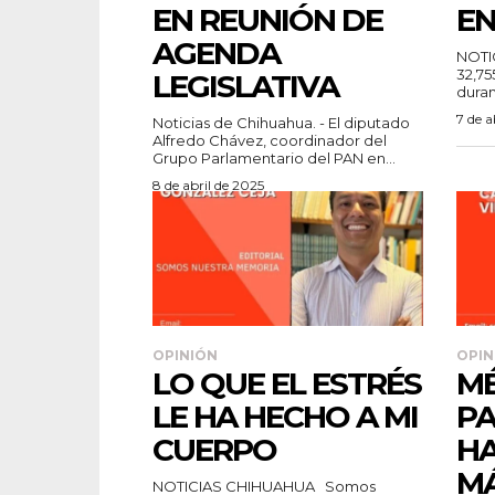
EN REUNIÓN DE
E
AGENDA
NOTICIA
32,75
LEGISLATIVA
duran
7 de a
Noticias de Chihuahua. - El diputado
Alfredo Chávez, coordinador del
Grupo Parlamentario del PAN en...
8 de abril de 2025
OPINIÓN
OPIN
LO QUE EL ESTRÉS
MÉ
LE HA HECHO A MI
PA
CUERPO
HA
MÁ
NOTICIAS CHIHUAHUA Somos