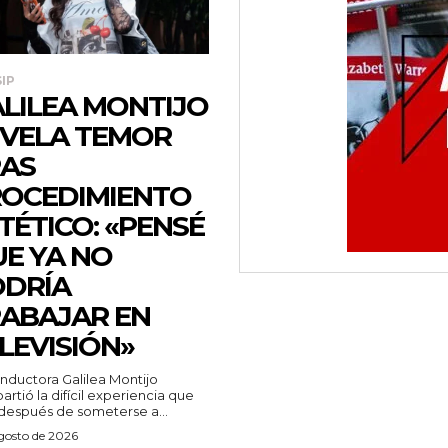
IP
LILEA MONTIJO
VELA TEMOR
AS
OCEDIMIENTO
TÉTICO: «PENSÉ
E YA NO
DRÍA
ABAJAR EN
LEVISIÓN»
nductora Galilea Montijo
rtió la difícil experiencia que
 después de someterse a...
agosto de 2026