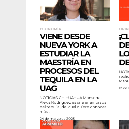
ECONOMÍA
OPIN
VIENE DESDE
¡C
NUEVA YORK A
DE
ESTUDIAR LA
LO
MAESTRÍA EN
DE
PROCESOS DEL
NOTICI
reali
TEQUILA EN LA
UAG
18 de
NOTICIAS CHIHUAHUA Monserrat
Alexis Rodríguez es una enamorada
del tequila, del cual quiere conocer
más...
24 de marzo de 2025