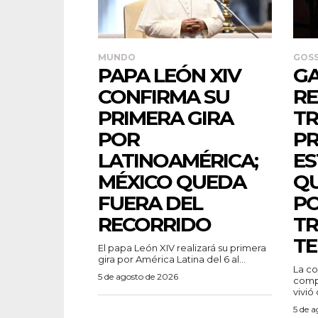
MUNDO
GOSS
PAPA LEÓN XIV
GA
CONFIRMA SU
RE
PRIMERA GIRA
TR
POR
PR
LATINOAMÉRICA;
ES
MÉXICO QUEDA
QU
FUERA DEL
PO
RECORRIDO
TR
TE
El papa León XIV realizará su primera
gira por América Latina del 6 al...
La co
5 de agosto de 2026
compa
vivió
5 de 