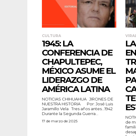
CULTURA
VIRA
1945: LA
LA
CONFERENCIA DE
EN
CHAPULTEPEC,
TR
MÉXICO ASUME EL
MA
LIDERAZGO DE
PA
AMÉRICA LATINA
C
TE
NOTICIAS CHIHUAHUA JIRONES DE
NUESTRA HISTORIA Por: José Luis
ES
Jaramillo Vela Tres años antes…1942
Durante la Segunda Guerra...
NOTI
17 de marzo de 2025
de ma
famil
desa