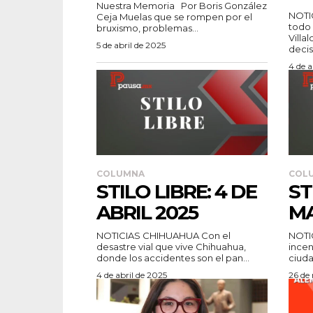
Nuestra Memoria Por Boris González
NOTI
Ceja Muelas que se rompen por el
todo 
bruxismo, problemas...
Villa
5 de abril de 2025
decis
4 de a
COLUMNA
COL
STILO LIBRE: 4 DE
ST
ABRIL 2025
MA
NOTICIAS CHIHUAHUA Con el
NOTI
desastre vial que vive Chihuahua,
incen
donde los accidentes son el pan...
ciuda
4 de abril de 2025
26 de