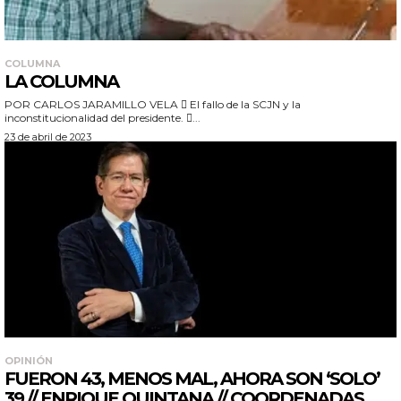
COLUMNA
LA COLUMNA
POR CARLOS JARAMILLO VELA  El fallo de la SCJN y la
inconstitucionalidad del presidente. ...
23 de abril de 2023
OPINIÓN
FUERON 43, MENOS MAL, AHORA SON ‘SOLO’
39 // ENRIQUE QUINTANA // COORDENADAS