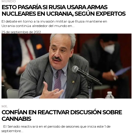
MUNDO
ESTO PASARÍA SI RUSIA USARA ARMAS
NUCLEARES EN UCRANIA, SEGÚN EXPERTOS
El debate en torno a la invasión militar que Rusia mantiene en
Ucrania continúa alrededor del mundo en...
25 de septiembre de 2022
MX.
CONFÍAN EN REACTIVAR DISCUSIÓN SOBRE
CANNABIS
El Senado reactivará en el periodo de sesiones que inicia este 1 de
septiembre...