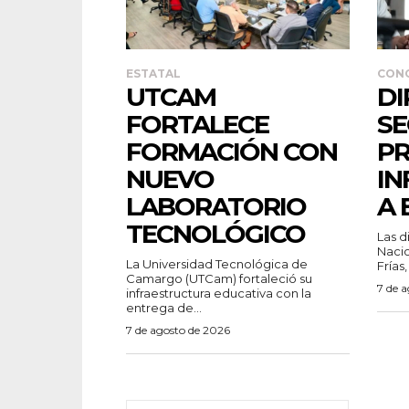
ESTATAL
CON
UTCAM
DI
FORTALECE
SE
FORMACIÓN CON
P
NUEVO
IN
LABORATORIO
A 
TECNOLÓGICO
Las d
Nacio
La Universidad Tecnológica de
Frías,
Camargo (UTCam) fortaleció su
7 de 
infraestructura educativa con la
entrega de...
7 de agosto de 2026