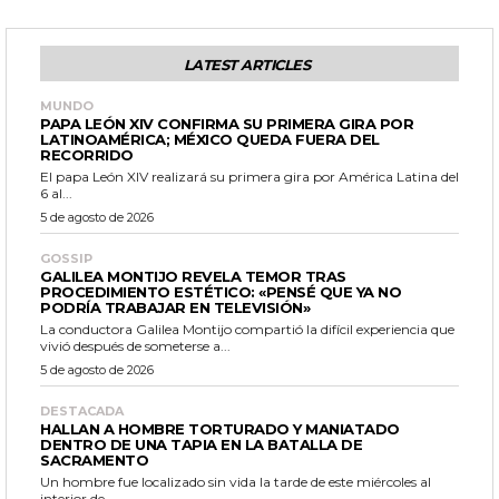
LATEST ARTICLES
MUNDO
PAPA LEÓN XIV CONFIRMA SU PRIMERA GIRA POR
LATINOAMÉRICA; MÉXICO QUEDA FUERA DEL
RECORRIDO
El papa León XIV realizará su primera gira por América Latina del
6 al...
5 de agosto de 2026
GOSSIP
GALILEA MONTIJO REVELA TEMOR TRAS
PROCEDIMIENTO ESTÉTICO: «PENSÉ QUE YA NO
PODRÍA TRABAJAR EN TELEVISIÓN»
La conductora Galilea Montijo compartió la difícil experiencia que
vivió después de someterse a...
5 de agosto de 2026
DESTACADA
HALLAN A HOMBRE TORTURADO Y MANIATADO
DENTRO DE UNA TAPIA EN LA BATALLA DE
SACRAMENTO
Un hombre fue localizado sin vida la tarde de este miércoles al
interior de...