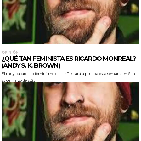
OPINIÓN
¿QUÉ TAN FEMINISTA ES RICARDO MONREAL?
(ANDY S. K. BROWN)
El muy cacareado feminismo de la 4T estará a prueba esta semana en San...
25 de marzo de 2025