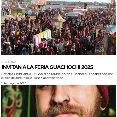
CULTURA
INVITAN A LA FERIA GUACHOCHI 2025
Noticias Chihuahua El Gobierno Municipal de Guachochi, encabezado por
el alcalde José Miguel Yáñez acompañado...
1 de mayo de 2025