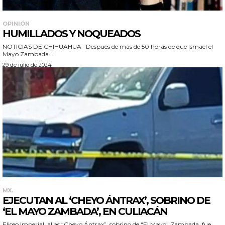
OPINIÓN
HUMILLADOS Y NOQUEADOS
NOTICIAS DE CHIHUAHUA Después de más de 50 horas de que Ismael el
Mayo Zambada...
29 de julio de 2024
MX.
EJECUTAN AL ‘CHEYO ÁNTRAX’, SOBRINO DE
‘EL MAYO ZAMBADA’, EN CULIACÁN
Eliseo Imperial, alias “Cheyo Ántrax”, sobrino de “El Mayo” Zambada, fue