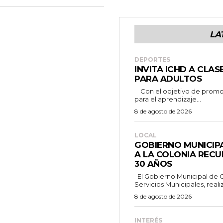
LA
DEPORTES
INVITA ICHD A CLA
PARA ADULTOS
Con el objetivo de promover la actividad física y brindar espacios
para el aprendizaje...
8 de agosto de 2026
LOCAL
GOBIERNO MUNICIP
A LA COLONIA RECU
30 AÑOS
El Gobierno Municipal de Camargo, a través de la Dirección de
Servicios Municipales, realiz
8 de agosto de 2026
INTERÉS