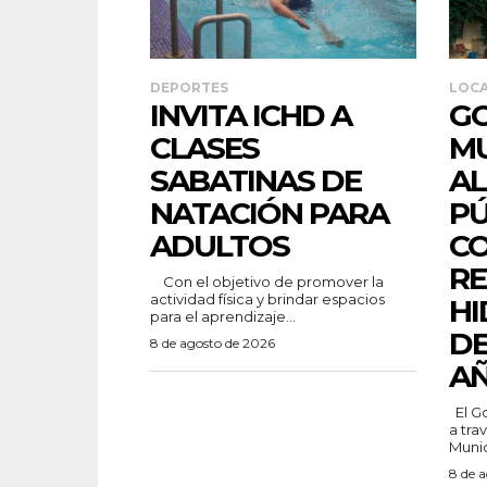
DEPORTES
LOC
INVITA ICHD A
G
CLASES
MU
SABATINAS DE
A
NATACIÓN PARA
PÚ
ADULTOS
CO
R
Con el objetivo de promover la
actividad física y brindar espacios
HI
para el aprendizaje...
DE
8 de agosto de 2026
A
El Gobierno Municipal de Camargo,
a tra
Munici
8 de 