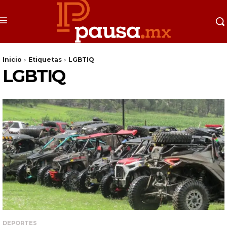
Inicio
Etiquetas
LGBTIQ
LGBTIQ
DEPORTES