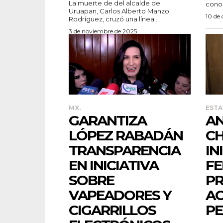
La muerte de del alcalde de
conoc
Uruapan, Carlos Alberto Manzo
10 de
Rodríguez, cruzó una línea...
3 de noviembre de 2025
MX.
ESTA
GARANTIZA
AN
LÓPEZ RABADÁN
C
TRANSPARENCIA
IN
EN INICIATIVA
FE
SOBRE
PR
VAPEADORES Y
AC
CIGARRILLOS
PE