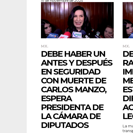
19 de noviembre de 2025
MX.
MX.
DEBE HABER UN
DE
ANTES Y DESPUÉS
R
EN SEGURIDAD
IM
CON MUERTE DE
ME
CARLOS MANZO,
ES
ESPERA
DI
PRESIDENTA DE
AC
LA CÁMARA DE
LE
DIPUTADOS
La ma
trans