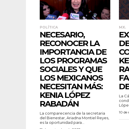
POLÍTICA
MX.
NECESARIO,
EX
RECONOCER LA
DE
IMPORTANCIA DE
CO
LOS PROGRAMAS
KE
SOCIALES Y QUE
R
LOS MEXICANOS
FA
NECESITAN MÁS:
DE
KENIA LÓPEZ
La Cá
condo
RABADÁN
López
10 de
La comparecencia de la secretaria
del Bienestar, Ariadna Montiel Reyes,
es la oportunidad para...