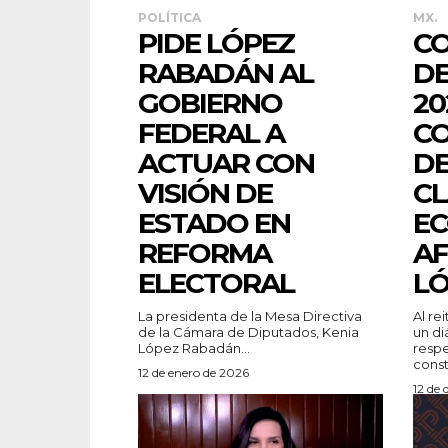
POLÍTICA
MX.
PIDE LÓPEZ
CO
RABADÁN AL
DE
GOBIERNO
20
FEDERAL A
CO
ACTUAR CON
DE
VISIÓN DE
CL
ESTADO EN
EC
REFORMA
AF
ELECTORAL
LÓ
La presidenta de la Mesa Directiva
Al re
de la Cámara de Diputados, Kenia
un di
López Rabadán...
respe
const
12 de enero de 2026
12 de 