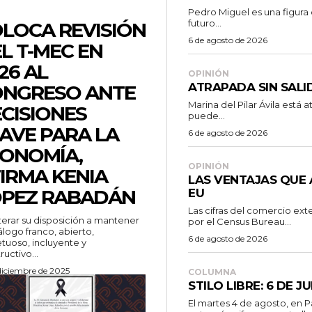
Pedro Miguel es una figura 
futuro...
LOCA REVISIÓN
6 de agosto de 2026
L T-MEC EN
26 AL
OPINIÓN
ATRAPADA SIN SALI
NGRESO ANTE
Marina del Pilar Ávila está 
CISIONES
puede...
AVE PARA LA
6 de agosto de 2026
ONOMÍA,
OPINIÓN
IRMA KENIA
LAS VENTAJAS QUE 
PEZ RABADÁN
EU
Las cifras del comercio ext
iterar su disposición a mantener
por el Census Bureau...
álogo franco, abierto,
6 de agosto de 2026
tuoso, incluyente y
ructivo...
diciembre de 2025
COLUMNA
STILO LIBRE: 6 DE J
El martes 4 de agosto, en 