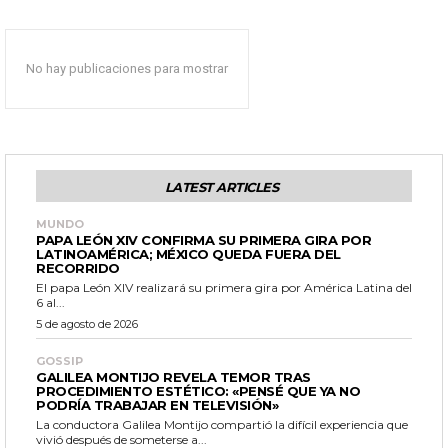
No hay publicaciones para mostrar
LATEST ARTICLES
MUNDO
PAPA LEÓN XIV CONFIRMA SU PRIMERA GIRA POR
LATINOAMÉRICA; MÉXICO QUEDA FUERA DEL
RECORRIDO
El papa León XIV realizará su primera gira por América Latina del
6 al...
5 de agosto de 2026
GOSSIP
GALILEA MONTIJO REVELA TEMOR TRAS
PROCEDIMIENTO ESTÉTICO: «PENSÉ QUE YA NO
PODRÍA TRABAJAR EN TELEVISIÓN»
La conductora Galilea Montijo compartió la difícil experiencia que
vivió después de someterse a...