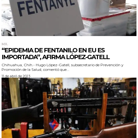
MX.
“EPIDEMIA DE FENTANILO EN EU ES
IMPORTADA”, AFIRMA LÓPEZ-GATELL
Chihuahua, Chih.- Hugo López-Gatell, ​​​​​subsecretario de Prevención y
Promoción de la Salud, comentó que...
11 de abril de 2023