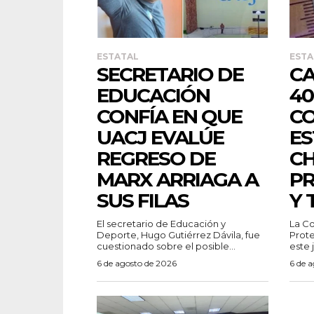
ESTATAL
ESTA
SECRETARIO DE
CA
EDUCACIÓN
40
CONFÍA EN QUE
C
UACJ EVALÚE
ES
REGRESO DE
CH
MARX ARRIAGA A
PR
SUS FILAS
Y 
El secretario de Educación y
La Co
Deporte, Hugo Gutiérrez Dávila, fue
Prote
cuestionado sobre el posible...
este 
6 de agosto de 2026
6 de 