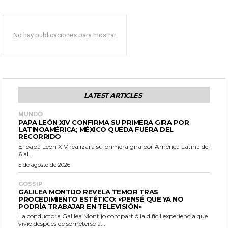
No hay publicaciones para mostrar
LATEST ARTICLES
MUNDO
PAPA LEÓN XIV CONFIRMA SU PRIMERA GIRA POR
LATINOAMÉRICA; MÉXICO QUEDA FUERA DEL
RECORRIDO
El papa León XIV realizará su primera gira por América Latina del
6 al...
5 de agosto de 2026
GOSSIP
GALILEA MONTIJO REVELA TEMOR TRAS
PROCEDIMIENTO ESTÉTICO: «PENSÉ QUE YA NO
PODRÍA TRABAJAR EN TELEVISIÓN»
La conductora Galilea Montijo compartió la difícil experiencia que
vivió después de someterse a...