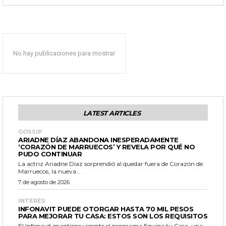
No hay publicaciones para mostrar
LATEST ARTICLES
GOSSIP
ARIADNE DÍAZ ABANDONA INESPERADAMENTE
‘CORAZÓN DE MARRUECOS’ Y REVELA POR QUÉ NO
PUDO CONTINUAR
La actriz Ariadne Díaz sorprendió al quedar fuera de Corazón de
Marruecos, la nueva...
7 de agosto de 2026
INTERÉS
INFONAVIT PUEDE OTORGAR HASTA 70 MIL PESOS
PARA MEJORAR TU CASA: ESTOS SON LOS REQUISITOS
El Infonavit mantiene vigente el programa Equipa tu Casa, una