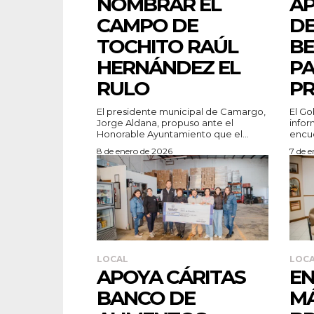
NOMBRAR EL
A
CAMPO DE
DE
TOCHITO RAÚL
BE
HERNÁNDEZ EL
PA
RULO
PR
El presidente municipal de Camargo,
El Go
Jorge Aldana, propuso ante el
infor
Honorable Ayuntamiento que el...
encue
8 de enero de 2026
7 de 
LOCAL
LOC
APOYA CÁRITAS
E
BANCO DE
M