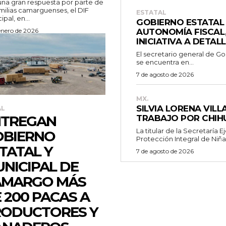
na gran respuesta por parte de
amilias camarguenses, el DIF
ESTATAL
pal, en...
GOBIERNO ESTATAL
enero de 2026
AUTONOMÍA FISCAL,
INICIATIVA A DETAL
El secretario general de G
se encuentra en...
7 de agosto de 2026
MX.
SILVIA LORENA VILL
AL
NTREGAN
TRABAJO POR CHI
La titular de la Secretaría 
OBIERNO
Protección Integral de Niñas,
TATAL Y
7 de agosto de 2026
NICIPAL DE
AMARGO MÁS
 200 PACAS A
ODUCTORES Y