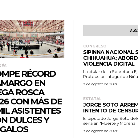
LA
CONGRESO
SIPINNA NACIONAL 
CHIHUAHUA; ABORD
VIOLENCIA DIGITAL
RÉS
OMPE RÉCORD
La titular de la Secretaría 
Protección Integral de Niñas,
AMARGO EN
7 de agosto de 2026
EGA ROSCA
26 CON MÁS DE
ESTATAL
JORGE SOTO ARRE
MIL ASISTENTES
INTENTO DE CENSU
N DULCES Y
El diputado Jorge Soto def
señalan "Muerte y Morena..
EGALOS
7 de agosto de 2026