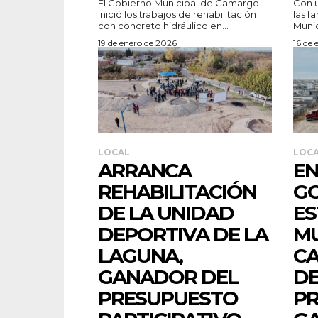
El Gobierno Municipal de Camargo
Con u
inició los trabajos de rehabilitación
las f
con concreto hidráulico en...
Munici
19 de enero de 2026
16 de 
LOCAL
LOC
ARRANCA
E
REHABILITACIÓN
G
DE LA UNIDAD
ES
DEPORTIVA DE LA
MU
LAGUNA,
C
GANADOR DEL
DE
PRESUPUESTO
PR