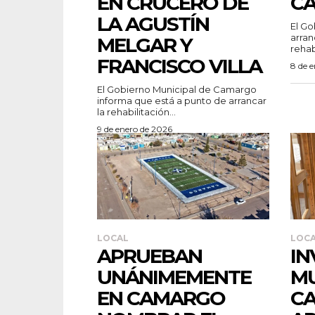
EN CRUCERO DE
C
LA AGUSTÍN
El Go
arran
MELGAR Y
rehab
FRANCISCO VILLA
8 de 
El Gobierno Municipal de Camargo
informa que está a punto de arrancar
la rehabilitación...
9 de enero de 2026
LOCAL
LOC
APRUEBAN
IN
UNÁNIMEMENTE
MU
EN CAMARGO
C