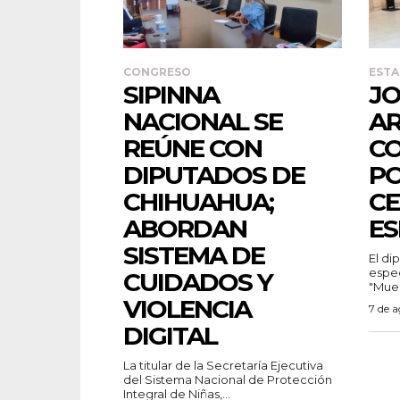
CONGRESO
ESTA
SIPINNA
JO
NACIONAL SE
A
REÚNE CON
C
DIPUTADOS DE
PO
CHIHUAHUA;
CE
ABORDAN
ES
SISTEMA DE
El di
espec
CUIDADOS Y
"Muer
VIOLENCIA
7 de 
DIGITAL
La titular de la Secretaría Ejecutiva
del Sistema Nacional de Protección
Integral de Niñas,...