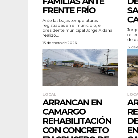
FAMILIAS ANTE
DE
FRENTE FRÍO
SA
C
Ante las bajas temperaturas
registradas en el municipio, el
Jorge
presidente municipal Jorge Aldana
relle
realizó...
de de
13 de enero de 2026
12 de 
LOCAL
LOC
ARRANCAN EN
A
CAMARGO
RE
REHABILITACIÓN
DE
CON CONCRETO
EN