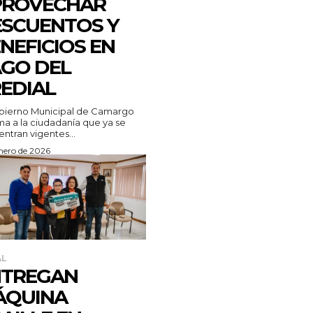
PROVECHAR
SCUENTOS Y
NEFICIOS EN
GO DEL
EDIAL
bierno Municipal de Camargo
ma a la ciudadanía que ya se
ntran vigentes...
enero de 2026
AL
NTREGAN
ÁQUINA