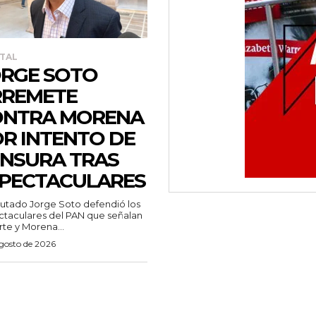
TAL
RGE SOTO
RREMETE
ONTRA MORENA
R INTENTO DE
NSURA TRAS
PECTACULARES
putado Jorge Soto defendió los
taculares del PAN que señalan
te y Morena...
agosto de 2026