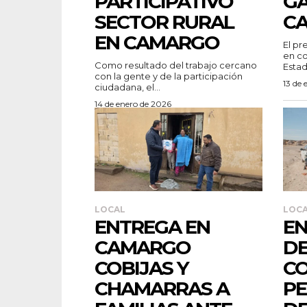
PARTICIPATIVO
G
SECTOR RURAL
C
EN CAMARGO
El pr
en co
Como resultado del trabajo cercano
Estado
con la gente y de la participación
13 de 
ciudadana, el...
14 de enero de 2026
LOCAL
LOC
ENTREGA EN
E
CAMARGO
DE
COBIJAS Y
CO
CHAMARRAS A
P