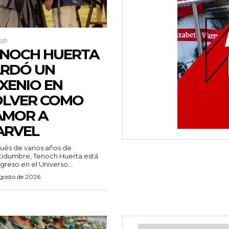
IP
NOCH HUERTA
RDÓ UN
XENIO EN
OLVER COMO
AMOR A
ARVEL
és de varios años de
tidumbre, Tenoch Huerta está
greso en el Universo...
agosto de 2026