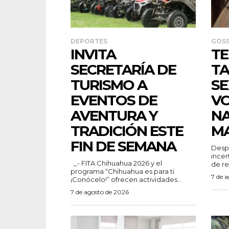
DEPORTES
GOSS
INVITA
TE
SECRETARÍA DE
TA
TURISMO A
SE
EVENTOS DE
V
AVENTURA Y
N
TRADICIÓN ESTE
M
FIN DE SEMANA
Despu
incer
_- FITA Chihuahua 2026 y el
de re
programa “Chihuahua es para ti
7 de 
¡Conócelo!” ofrecen actividades...
7 de agosto de 2026