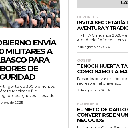
LA
DEPORTES
INVITA SECRETARÍA
AVENTURA Y TRADIC
_- FITA Chihuahua 2026 y el programa “Chihuahua es para ti
¡Conócelo!” ofrecen activid
BIERNO ENVÍA
7 de agosto de 2026
0 MILITARES A
BASCO PARA
GOSSIP
TENOCH HUERTA TA
BORES DE
COMO NAMOR A MA
GURIDAD
Después de varios años de
regreso en el Universo...
ontingente de 300 elementos
7 de agosto de 2026
jército Mexicano fue
egado, este jueves, al estado...
ebrero de 2025
ECONOMÍA
EL NIETO DE CARLO
CONVERTIRSE EN UN
NEGOCIOS
La familia de Carlos Slim c