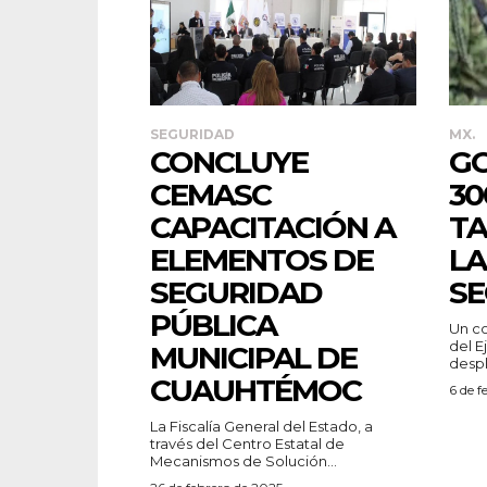
SEGURIDAD
MX.
CONCLUYE
GO
CEMASC
30
CAPACITACIÓN A
TA
ELEMENTOS DE
LA
SEGURIDAD
SE
PÚBLICA
Un c
del E
MUNICIPAL DE
despl
CUAUHTÉMOC
6 de f
La Fiscalía General del Estado, a
través del Centro Estatal de
Mecanismos de Solución...